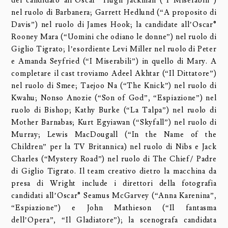
del candidato all’Oscar® Hugh Jackman (“I Miserabili”)
nel ruolo di Barbanera; Garrett Hedlund (“A proposito di
Davis”) nel ruolo di James Hook; la candidate all’Oscar®
Rooney Mara (“Uomini che odiano le donne”) nel ruolo di
Giglio Tigrato; l’esordiente Levi Miller nel ruolo di Peter
e Amanda Seyfried (“I Miserabili”) in quello di Mary. A
completare il cast troviamo Adeel Akhtar (“Il Dittatore”)
nel ruolo di Smee; Taejoo Na (“The Knick”) nel ruolo di
Kwahu; Nonso Anozie (“Son of God”, “Espiazione”) nel
ruolo di Bishop; Kathy Burke (“La Talpa”) nel ruolo di
Mother Barnabas; Kurt Egyiawan (“Skyfall”) nel ruolo di
Murray; Lewis MacDougall (“In the Name of the
Children” per la TV Britannica) nel ruolo di Nibs e Jack
Charles (“Mystery Road”) nel ruolo di The Chief/ Padre
di Giglio Tigrato. Il team creativo dietro la macchina da
presa di Wright include i direttori della fotografia
candidati all’Oscar® Seamus McGarvey (“Anna Karenina”,
“Espiazione”) e John Mathieson (“Il fantasma
dell’Opera”, “Il Gladiatore”); la scenografa candidata