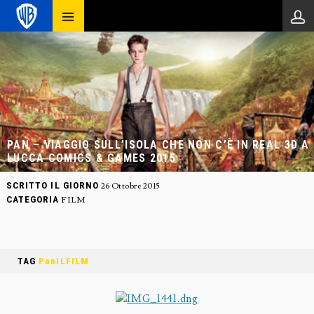
PAN – VIAGGIO SULL’ISOLA CHE NON C’È IN REAL 3D A
LUCCA COMICS & GAMES 2015
SCRITTO IL GIORNO
26 Ottobre 2015
CATEGORIA
FILM
TAG
PanILFILM