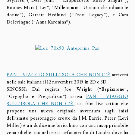
Seyfried (“Dear John”, “Cappuccetto Rosso Sangue”),
Rooney Mara (“Lei”, “Millennium – Uomini che odiano le
donne”), Garrett Hedlund (“Tron: Legacy”), e Cara
Delevingne (“Anna Karenina”).
PAN – VIAGGIO SULL’ISOLA CHE NON C’È
arriverà
nelle sale italiane il 12 novembre 2015 in 2D e 3D
SINOSSI: Dal regista Joe Wright (“Espiazione”,
“Orgoglio e Pregiudizio”) arriva
PAN – VIAGGIO
SULL’ISOLA CHE NON C’È
, un film live-action che
propone una nuova originale avventura sugli inizi
dell’amato personaggio creato da J.M. Barrie. Peter (Levi
Miller) è un dodicenne biricchino con una insopprimibile
vena ribelle, ma nel triste orfanotrofio di Londra dove ha