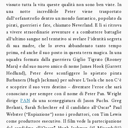
vissuto tutta la vita queste qualità non sono ben viste. In
una notte incredibile Peter viene trasportato
dall’orfanotrofio dentro un mondo fantastico, popolato da
pirati, guerrieri e fate, chiamato Neverland. E lì si ritrova
a vivere straordinarie avventure e a combattere battaglie
all’ultimo sangue nel tentativo si svelare l’identità segreta
di sua madre, che lo aveva abbandonato tanto tempo
prima, ed anche il suo posto in questa terra magica. In una
squadra formata dalla guerriera Giglio Tigrato (Rooney
Mara) e dal suo nuovo amico di nome James Hook (Garrett
Hedlund), Peter deve sconfiggere lo spietato pirata
Barbanera (Hugh Jackman) per salvare L’Isola che non C’è
e scoprire il suo vero destino – diventare l’eroe che sarà
conosciuto per sempre con il nome di Peter Pan. Wright
dirige
PAN
da una sceneggiatura di Jason Fuchs. Greg
Berlanti, Sarah Schechter ed il candidato all’Oscar® Paul
Webster (“Espiazione”) sono i produttori, con Tim Lewis
come produttore esecutivo. Il film vede la partecipazione