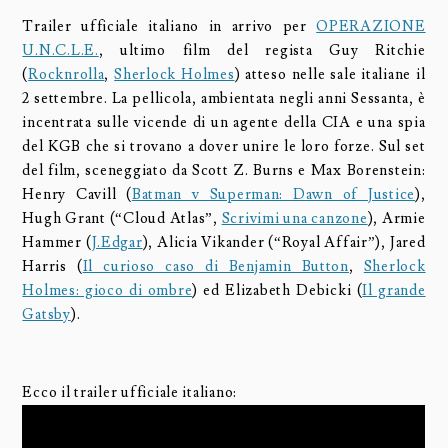
Trailer ufficiale italiano in arrivo per
OPERAZIONE
U.N.C.L.E.
, ultimo film del regista Guy Ritchie
(
Rocknrolla
,
Sherlock Holmes
) atteso nelle sale italiane il
2 settembre. La pellicola, ambientata negli anni Sessanta, è
incentrata sulle vicende di un agente della CIA e una spia
del KGB che si trovano a dover unire le loro forze. Sul set
del film, sceneggiato da Scott Z. Burns e Max Borenstein:
Henry Cavill (
Batman v Superman: Dawn of Justice
),
Hugh Grant (“Cloud Atlas”,
Scrivimi una canzone
), Armie
Hammer (
J.Edgar
), Alicia Vikander (“Royal Affair”), Jared
Harris (
Il curioso caso di Benjamin Button
,
Sherlock
Holmes: gioco di ombre
) ed Elizabeth Debicki (
Il grande
Gatsby
).
Ecco il trailer ufficiale italiano: