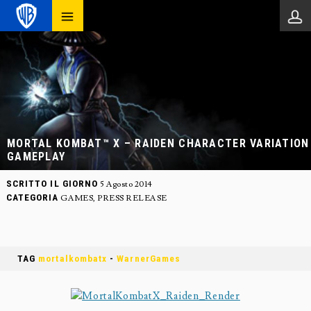
MORTAL KOMBAT™ X – RAIDEN CHARACTER VARIATION
GAMEPLAY
SCRITTO IL GIORNO
5 Agosto 2014
CATEGORIA
GAMES
,
PRESS RELEASE
TAG
mortalkombatx
-
WarnerGames