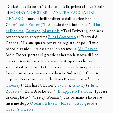
“Chiudi quella bocca” è il titolo della prima clip ufficiale
di
MONEY MONSTER – L’ALTRA FACCIA DEL
DENARO
, nuovo thriller diretto dall’attrice Premio
Oscar®
Jodie Foster
(“Il silenzio degli innocenti”,
Il buio
nell’anima
,
Carnage
,
Maverick
, “Taxi Driver”), che sarà
presentato in anteprima
Fuori Concorso
al Festival di
Cannes. Alla sua quarta prova da regista, dopo “Il mio
piccolo genio”, “A casa per le vacanze” e
Mr. Beaver
,
Jodie Foster porta sul grande schermo la storia di Lee
Gates, un venditore televisivo da strapazzo che viene
sequestratto in diretta televisiva mentre la sua producer
farà di tutto per riuscire a salvarlo. Sul set del film una
coppia d’eccezione con gli attori Premio Oscar®
George
Clooney
(“Michael Clayton”,
Syriana
,
Gravity
) e
Julia
Roberts
( “Erin Brockovich”,
Il rapporto Pelican
, “Ipotesi
di complotto”, “Pretty Woman”) che tornano a lavorare
insieme dopo
Ocean’s Eleven – Fate il vostro gioco
e
Ocean’s Twelve
.