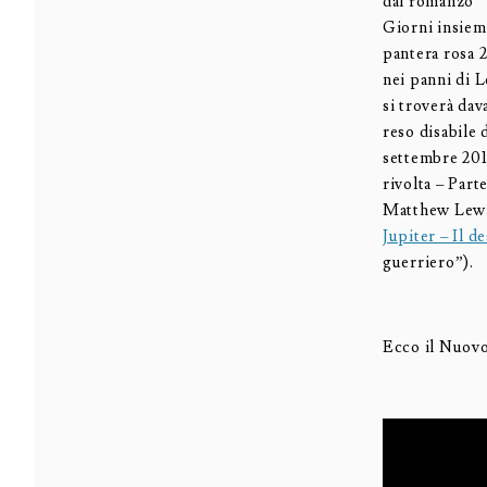
dal romanzo “
Giorni insiem
pantera rosa 2
nei panni di
L
si troverà dav
reso disabile 
settembre 201
rivolta – Part
Matthew Lewis
Jupiter – Il d
guerriero”).
Ecco il Nuovo 