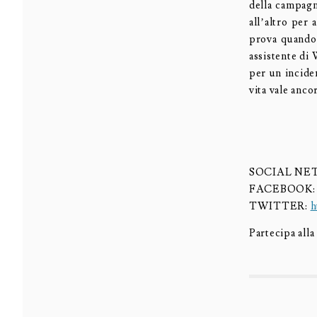
della campagn
all’altro per 
prova quando 
assistente di 
per un inciden
vita vale anco
SOCIAL N
FACEBOOK
TWITTER:
h
Partecipa all