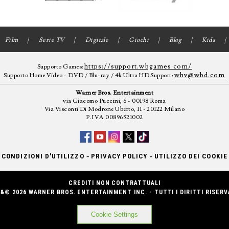
Film
Serie TV
Digitale
Giochi
Blog
Kids
https://support.wbgames.com/
Supporto Games:
whv@wbd.com
Supporto Home Video - DVD / Blu-ray / 4k Ultra HD Support:
Warner Bros. Entertainment
via Giacomo Puccini, 6 - 00198 Roma
Via Visconti Di Modrone Uberto, 11 - 20122 Milano
P.IVA 00896521002
-
-
CONDIZIONI D'UTILIZZO
PRIVACY POLICY
UTILIZZO DEI COOKIE
CREDITI NON CONTRATTUALI
&© 2026 WARNER BROS. ENTERTAINMENT INC. - TUTTI I DIRITTI RISERV
Cookie Settings