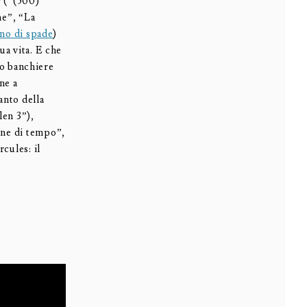
r (“(500)
me”, “La
ono di spade
)
ua vita. E che
cco banchiere
ne a
anto della
len 3”),
one di tempo”,
cules: il