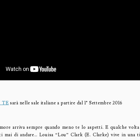
I TE
sarà nelle sale italiane a partire dal 1° Settembre 2016
ore arriva sempre quando meno te lo aspetti. E qualche volta
i mai di andare… Louisa “Lou” Clark (E. Clarke) vive in una ti