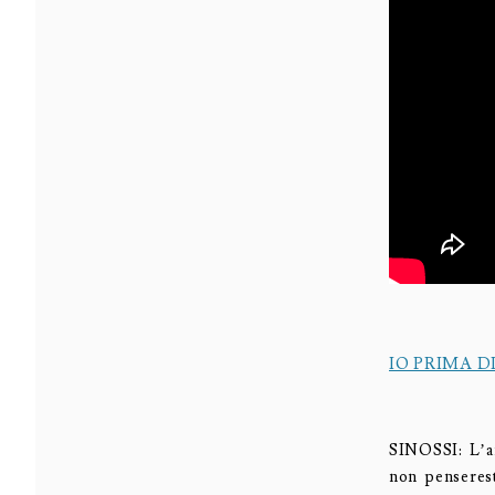
IO PRIMA D
SINOSSI: L’am
non penserest