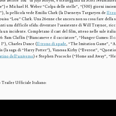
Me Before You” di Jojo Moyes, e sceneggiata da Scott Neustadte
e”) e Michael H. Weber “Colpa delle stelle”, “(500) giorni insie
”), la pellicola vede Emilia Clark (la
Daenerys Targaryen de
Il tr
ouisa “Lou” Clark. Una 26enne che ancora non sa cosa fare della s
anti una difficile sfida: diventare l’assistente di Will Traynor, ri
da un incidente. Completano il cast del film, atteso nelle sale italia
6: Sam Claflin (“Biancaneve e il cacciatore”, “Hunger Games: Il c
e I”), Charles Dance (
Il trono di spade
, “The Imitation Game”, “A
 (la saga di “Harry Potter”), Vanessa Kirby (“Everest”, “Questi
estino dell’universo
) e Stephen Peacocke (“Home and Away”, “Her
Trailer Ufficiale Italiano: