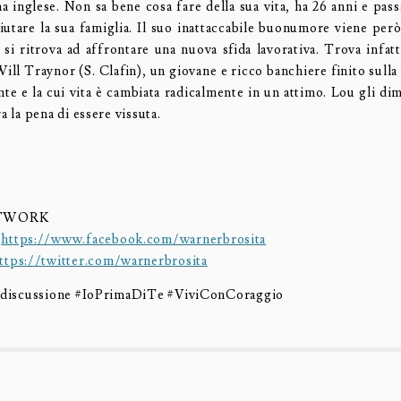
a inglese. Non sa bene cosa fare della sua vita, ha 26 anni e pass
aiutare la sua famiglia. Il suo inattaccabile buonumore viene per
si ritrova ad affrontare una nuova sfida lavorativa. Trova infat
Will Traynor (S. Clafin), un giovane e ricco banchiere finito sulla 
te e la cui vita è cambiata radicalmente in un attimo. Lou gli dim
ra la pena di essere vissuta.
ETWORK
:
https://www.facebook.com/warnerbrosita
ttps://twitter.com/warnerbrosita
a discussione #IoPrimaDiTe #ViviConCoraggio