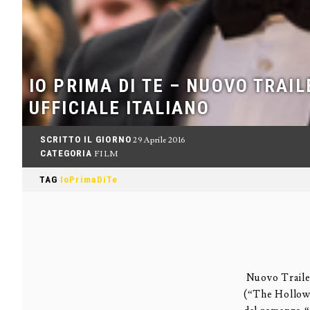
IO PRIMA DI TE – NUOVO TRAIL
UFFICIALE ITALIANO
SCRITTO IL GIORNO
29 Aprile 2016
CATEGORIA
FILM
TAG
IoPrimaDiTe
Nuovo Trailer
(“The Hollow C