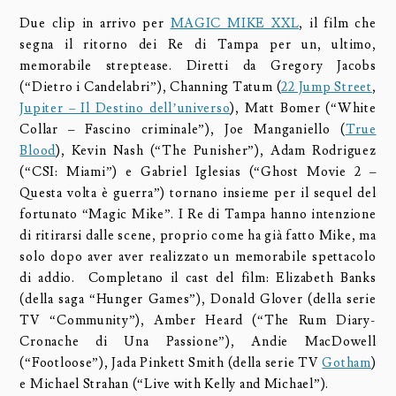
Due clip in arrivo per
MAGIC MIKE XXL
, il film che
segna il ritorno dei Re di Tampa per un, ultimo,
memorabile streptease. Diretti da Gregory Jacobs
(“Dietro i Candelabri”), Channing Tatum (
22 Jump Street
,
Jupiter – Il Destino dell’universo
), Matt Bomer (“White
Collar – Fascino criminale”), Joe Manganiello (
True
Blood
), Kevin Nash (“The Punisher”), Adam Rodriguez
(“CSI: Miami”) e Gabriel Iglesias (“Ghost Movie 2 –
Questa volta è guerra”) tornano insieme per il sequel del
fortunato “Magic Mike”. I Re di Tampa hanno intenzione
di ritirarsi dalle scene, proprio come ha già fatto Mike, ma
solo dopo aver aver realizzato un memorabile spettacolo
di addio. Completano il cast del film: Elizabeth Banks
(della saga “Hunger Games”), Donald Glover (della serie
TV “Community”), Amber Heard (“The Rum Diary-
Cronache di Una Passione”), Andie MacDowell
(“Footloose”), Jada Pinkett Smith (della serie TV
Gotham
)
e Michael Strahan (“Live with Kelly and Michael”).