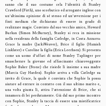
sanno che il suo costume cela l’identità di Stanley
Crawford (Firth), uno scorbutico ed arrogante inglese con
un’altissima opinione di sé stesso ed un’avversione per i
finti medium che dichiarano di essere in grado di
realizzare magie. Convinto dal suo vecchio amico, Howard
Burkan (Simon McBurney), Stanley si reca in missione
nella residenza della famiglia Catledge, in Costa Azzurra:
Grace la madre (JackiWeaver), Brice il figlio (Hamish
Linklater) e Caroline la figlia (Erica Leerhsen). Si presenta
come un uomo d’affari di nome Stanley Taplinger per
smascherare la giovane ed affascinante chiaroveggente
Sophie Baker (Stone) che risiede lì insieme a sua madre
(Marcia Gay Harden). Sophie arriva a villa Catledge su
invito di Grace, la quale è convinta che Sophie la possa
aiutare ad entrare in contatto con il suo ultimo marito e,
una volta giunta lì, attira l’attenzione di Brice, che si
innamora di lei perdutamente. Già dal suo primo incontro
con Sophie, Stanley la taccia di essere una mistificatrice