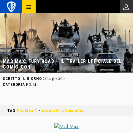
MAD MAX: FURY ROAD – IL TRAILER UFFICIALE DEL
COMIC-CON
SCRITTO IL GIORNO
28 Luglio 2014
CATEGORIA
FILM
TAG
MadMaxIT
-
WarnerBrosComicCon