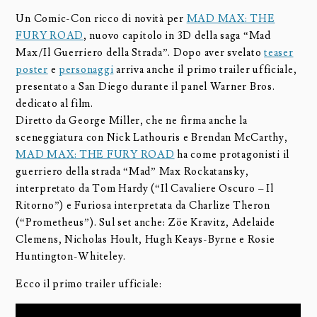
Un Comic-Con ricco di novità per
MAD MAX: THE
FURY ROAD
, nuovo capitolo in 3D della saga “Mad
Max/Il Guerriero della Strada”. Dopo aver svelato
teaser
poster
e
personaggi
arriva anche il primo trailer ufficiale,
presentato a San Diego durante il panel Warner Bros.
dedicato al film.
Diretto da George Miller, che ne firma anche la
sceneggiatura con Nick Lathouris e Brendan McCarthy,
MAD MAX: THE FURY ROAD
ha come protagonisti il
guerriero della strada “Mad” Max Rockatansky,
interpretato da Tom Hardy (“Il Cavaliere Oscuro – Il
Ritorno”) e Furiosa interpretata da Charlize Theron
(“Prometheus”). Sul set anche: Zöe Kravitz, Adelaide
Clemens, Nicholas Hoult, Hugh Keays-Byrne e Rosie
Huntington-Whiteley.
Ecco il primo trailer ufficiale: