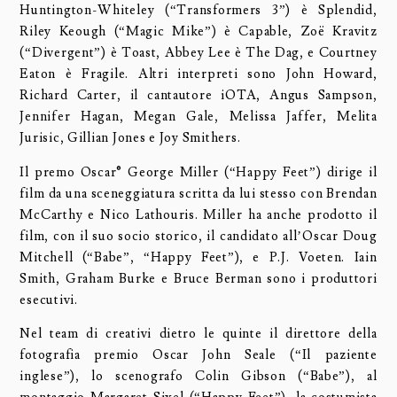
Huntington-Whiteley (“Transformers 3”) è Splendid,
Riley Keough (“Magic Mike”) è Capable, Zoë Kravitz
(“Divergent”) è Toast, Abbey Lee è The Dag, e Courtney
Eaton è Fragile. Altri interpreti sono John Howard,
Richard Carter, il cantautore iOTA, Angus Sampson,
Jennifer Hagan, Megan Gale, Melissa Jaffer, Melita
Jurisic, Gillian Jones e Joy Smithers.
Il premo Oscar® George Miller (“Happy Feet”) dirige il
film da una sceneggiatura scritta da lui stesso con Brendan
McCarthy e Nico Lathouris. Miller ha anche prodotto il
film, con il suo socio storico, il candidato all’Oscar Doug
Mitchell (“Babe”, “Happy Feet”), e P.J. Voeten. Iain
Smith, Graham Burke e Bruce Berman sono i produttori
esecutivi.
Nel team di creativi dietro le quinte il direttore della
fotografia premio Oscar John Seale (“Il paziente
inglese”), lo scenografo Colin Gibson (“Babe”), al