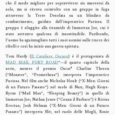
che il modo migliore per sopravvivere sia muoversi da
solo, ma si ritrova coinvolto con un gruppo in fuga
attraverso la Terre Desolata su un blindato da
combattimento, guidato dall’imperatrice Furiosa. Il
gruppo è sfuggito alla tirannide di Immortan Joe, cui è
stato sottratto qualcosa di insostituibile. Furibondo,
l’uomo ha sguinzagliato tutti i suoi uomini sulle tracce dei
ribelli e così ha inizio una guerra spietata.
Tom Hardy (
Il Cavaliere Oscuro
) è il protagonista di
MAD MAX: FURY ROAD
”—il quarto capitolo della
serie, mentre il premio Oscar® Charlize Theron
(“Monster”, “Prometheus”) interpreta l’imperatrice
Furiosa. Nel film anche Nicholas Hoult (“X-Men: Giorni
di un Futuro Passato”) nel ruolo di Nux; Hugh Keays-
Byrne (“Mad Max”, “Sleeping Beauty”) in quello di
Immortan Joe; Nathan Jones (“Conan il Barbaro”) è Rictus
Erectus; Josh Helman (“X-Men: Giorni di un Futuro
Passato”) interpreta Slit; nel ruolo delle Mogli, Rosie