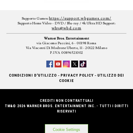
https://support.wbgames.com/
Supporto Games:
Supporto Home Video - DVD / Blu-ray / 4k Ultra HD Support:
whv@wbd.com
Warner Bros. Entertainment
via Giacomo Puccini, 6 - 00198 Roma
Via Visconti Di Modrone Uberto, 11 - 20122 Milano
P.IVA 00896521002
-
-
CONDIZIONI D'UTILIZZO
PRIVACY POLICY
UTILIZZO DEI
COOKIE
CREDITI NON CONTRATTUALI
TM&© 2026 WARNER BROS. ENTERTAINMENT INC. - TUTTI I DIRITTI
RISERVATI
Cookie Settings