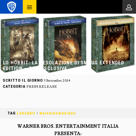
LO HOBBIT: LA DESOLAZIONE DI SMAUG EXTENDED
EDITION – CLIP ESCLUSIVA
SCRITTO IL GIORNO
3 Settembre 2014
CATEGORIA
PRESS RELEASE
TAG
LoHobbit
-
warnerhomevideo
WARNER BROS. ENTERTAINMENT ITALIA
PRESENTA: