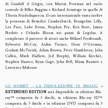
di Gandalf il Grigio, con Martin Freeman nel ruolo
centrale di Bilbo Baggins e Richard Armitage in quello di
Thorin Scudodiquercia. Il cast internazionale vanta inoltre
la presenza di Benedict Cumberbatch, Evangeline Lilly,
Lee Pace, Luke Evans, Stephen Fry, Ken Stott, James
Nesbitt e Orlando Bloom nei panni di Legolas. A
completare il parterre di attori anche Mikael Persbrandt,
Sylvester McCoy, Aidan Turner, Dean O’Gorman,
Graham McTavish, Adam Brown, Peter Hambleton, John
Callen, Mark Hadlow, Jed Brophy, William Kircher,
Stephen Hunter, Ryan Gage, John Bell, Manu Bennett e
Lawrence Makoare.
LO HOBBIT – LA DESOLAZIONE DI SMAUG
–
EXTENDED EDITION
sarà disponibile in edizione Blu-
ray™ composta da 3 dischi, in edizione Blu-ray 3D™
composta da 5 dischi e in edizione DVD composta da 5