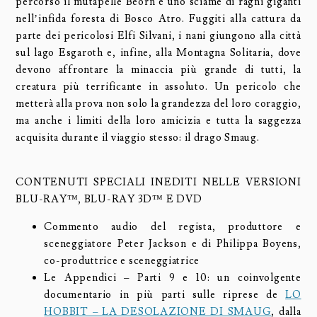
percorso il mutapelle Beorn e uno sciame di ragni giganti
nell’infida foresta di Bosco Atro. Fuggiti alla cattura da
parte dei pericolosi Elfi Silvani, i nani giungono alla città
sul lago Esgaroth e, infine, alla Montagna Solitaria, dove
devono affrontare la minaccia più grande di tutti, la
creatura più terrificante in assoluto. Un pericolo che
metterà alla prova non solo la grandezza del loro coraggio,
ma anche i limiti della loro amicizia e tutta la saggezza
acquisita durante il viaggio stesso: il drago Smaug.
CONTENUTI SPECIALI INEDITI NELLE VERSIONI
BLU-RAY™, BLU-RAY 3D™ E DVD
Commento audio del regista, produttore e
sceneggiatore Peter Jackson e di Philippa Boyens,
co-produttrice e sceneggiatrice
Le Appendici – Parti 9 e 10: un coinvolgente
documentario in più parti sulle riprese de
LO
HOBBIT – LA DESOLAZIONE DI SMAUG
, dalla