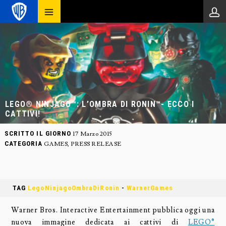
LEGO® NINJAGO™: L’OMBRA DI RONIN™- ECCO I
CATTIVI!
SCRITTO IL GIORNO
17 Marzo 2015
CATEGORIA
GAMES
,
PRESS RELEASE
TAG
LegoNinjagoOmbraDiRonin
-
WarnerGames
Warner Bros. Interactive Entertainment pubblica oggi una
nuova immagine dedicata ai cattivi di
LEGO®