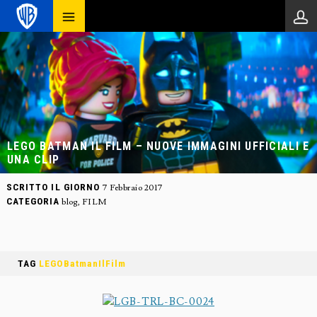
LEGO BATMAN IL FILM – NUOVE IMMAGINI UFFICIALI E
UNA CLIP
SCRITTO IL GIORNO
7 Febbraio 2017
CATEGORIA
blog
,
FILM
TAG
LEGOBatmanIlFilm