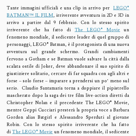
Tante immagini ufficiali e una clip in arrivo per
LEGO®
BATMAN™ IL FILM
, irriverente avventura in 2D e 3D in
arrivo a partire dal 9 febbraio. Con lo stesso spirito
irriverente che ha fatto di
The LEGO® Movie
un
fenomeno mondiale, il sedicente leader di quel gruppo di
personaggi, LEGO® Batman, è il protagonista di una nuova
avventura sul grande schermo. Grandi cambiamenti
fervono a Gotham e se Batman vuole salvare la città dalla
scalata ostile di Joker, deve abbandonare il suo spirito di
giustiziere solitario, cercare di far squadra con agli altri e
forse – solo forse – imparare a prendersi un po’ meno sul
serio. Claudio Santamaria torna a doppiare il pipistrello
mascherato dopo la saga dei tre film live-action diretti da
Christopher Nolan e il precedente The LEGO® Movie,
mentre Geppi Cucciari presterà la propria voce a Barbara
Gordon alias Batgirl e Alessandro Sperduti al giovane
Robin. Con lo stesso spirito irriverente che ha fatto
di
The LEGO® Movie
un fenomeno mondiale, il sedicente