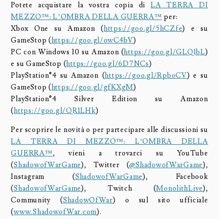
Potete acquistare la vostra copia di
LA TERRA DI
MEZZO™: L’OMBRA DELLA GUERRA™
per:
Xbox One su Amazon (
https://goo.gl/5hCZfe
) e su
GameStop (
https://goo.gl/owC4bV
)
PC con Windows 10 su Amazon (
https://goo.gl/GLQ1bL
)
e su GameStop (
https://goo.gl/6D7NCs
)
PlayStation®4 su Amazon (
https://goo.gl/RpboCV
) e su
GameStop (
https://goo.gl/gfKXgM
)
PlayStation®4 Silver Edition su Amazon
(
https://goo.gl/QR1LHk
)
Per scoprire le novità o per partecipare alle discussioni su
LA TERRA DI MEZZO™: L’OMBRA DELLA
GUERRA™
, vieni a trovarci su YouTube
(
ShadowofWarGame
), Twitter (
@ShadowofWarGame
),
Instagram (
ShadowofWarGame
), Facebook
(
ShadowofWarGame
), Twitch (
MonolithLive
),
Community (
ShadowOfWar
) o sul sito ufficiale
(
www.ShadowofWar.com
).