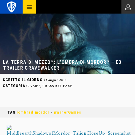
LA TERRA DI MEZZO™: L’OMBRA DI MORDOR™ – E3
TRAILER GRAVEWALKER
SCRITTO IL GIORNO
5 Giugno 2014
CATEGORIA
GAMES
,
PRESS RELEASE
TAG
lombradimordor
-
WarnerGames