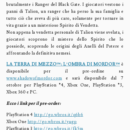
brutalmente i Ranger del Black Gate. I giocatori vestono i
panni di Talion, un ranger che ha perso la sua famiglia e
tutto ciò che aveva di più caro, solamente per tornare in
vita grazie a un misterioso Spirito di Vendetta.
Non appena la vendetta personale di Talion viene svelata, i
giocatori scoprono il mistero dello Spirito che lo
possiede, scoprendo le origini degli Anelli del Potere e
affrontando la definitiva nemesi.
LA TERRA DI MEZZO™: L’OMBRA DI MORDOR™
è
disponibile per il pre-ordine su
www.shadowofmordor.com
e sarà disponibile dal 7
ottobre per PlayStation ®4, Xbox One, PlayStation ®3,
Xbox 360 e PC.
Ecco i link per il pre-order:
PlayStation 4
http://go.wbros.it/q6b6
Xbox One
http://go.wbros.it/yugp
PlayStation 3
http://go.wbros.it/fk5m