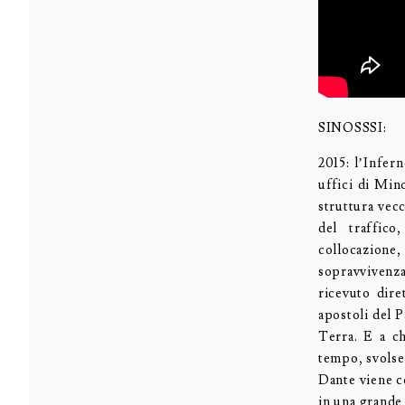
SINOSSSI:
2015: l’Infern
uffici di Min
struttura vecc
del traffico
collocazione
sopravvivenza
ricevuto dire
apostoli del P
Terra. E a ch
tempo, svolse
Dante viene co
in una grande