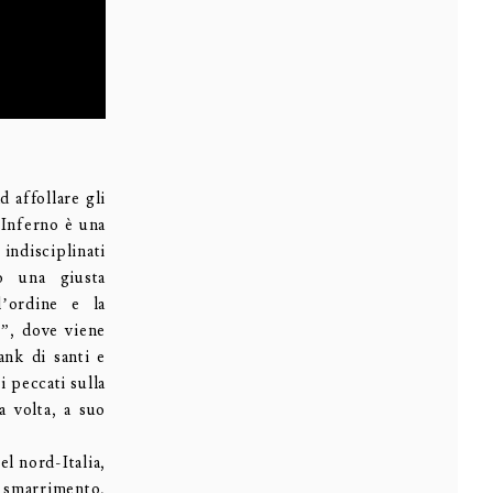
d affollare gli
’Inferno è una
 indisciplinati
do una giusta
l’ordine e la
i”, dove viene
ank di santi e
i peccati sulla
a volta, a suo
el nord-Italia,
e smarrimento,