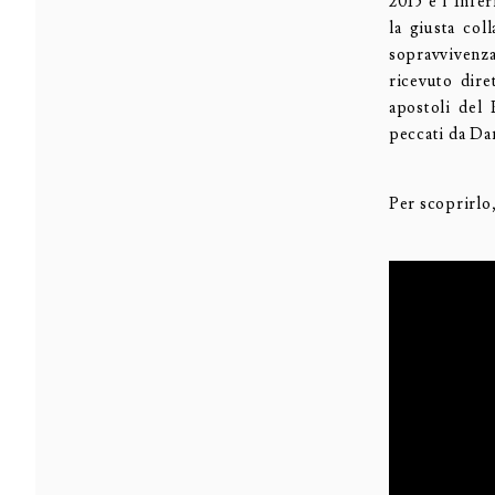
2015 e l’Infe
la giusta col
sopravvivenza
ricevuto dire
apostoli del 
peccati da Dan
Per scoprirlo