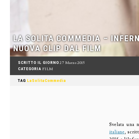
LA SOLITA COMMEDIA – INFER
NUOVA CLIP DAL FILM
SCRITTO IL GIORNO
27 Marzo 2015
CATEGORIA
FILM
TAG
LaSolitaCommedia
Svelata una 
italiane
, scri