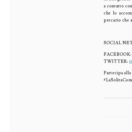
a contatto con
che lo accomp
precario che s
SOCIAL N
FACEBOOK: 
TWITTER:
t
Partecipa alla
#LaSolitaCo