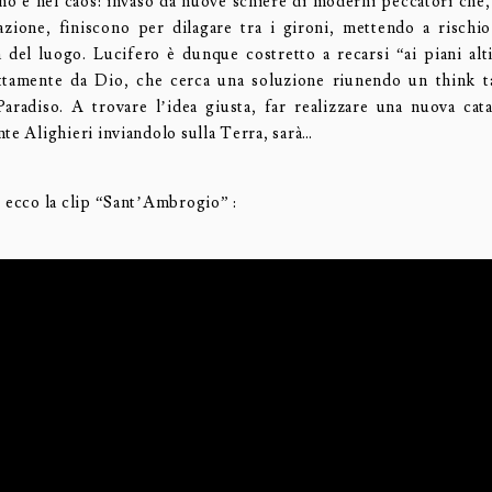
rno è nel caos: invaso da nuove schiere di moderni peccatori che
lazione, finiscono per dilagare tra i gironi, mettendo a rischio
 del luogo. Lucifero è dunque costretto a recarsi “ai piani alt
ttamente da Dio, che cerca una soluzione riunendo un think t
Paradiso. A trovare l’idea giusta, far realizzare una nuova cat
te Alighieri inviandolo sulla Terra, sarà…
, ecco la clip “Sant’Ambrogio” :