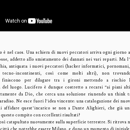
o è nel caos. Una schiera di nuovi peccatori arriva ogni giorno a
osse, addetto allo smistamento dei dannati nei vari reparti. Ma l
hia, antiquata: i nuovi peccatori (hacker informatici, pornomani,
, tecno-incontinenti, così come molti altri), non trovan
, finiscono per dilagare tra i gironi mettendo a rischio 
 del luogo. Lucifero è dunque costretto a recarsi “ai piani alt
ttamente da Dio, che cerca una soluzione riunendo un think t
aradiso. Ne esce fuori l’idea vincente: una catalogazione dei nuov
i affidare quest’incarico se non a Dante Alighieri, che già un
 questo compito con eccellenti risultati?
sì catapultato nuovamente sulla superficie terrestre. Si ritrova n
 città che potrebbe essere Milano, e dopo un momento di inizial