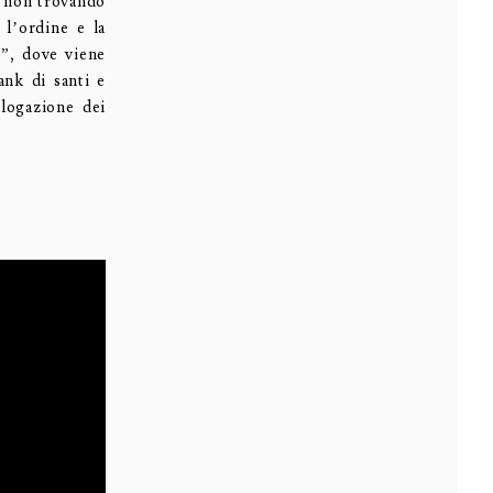
, non trovando
 l’ordine e la
i”, dove viene
ank di santi e
alogazione dei