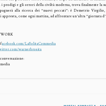
 i prodigi e gli orrori della civiltà moderna, trova finalmente la s
agnerà alla ricerca dei “nuovi peccati”: è Demetrio Virgilio
i appresta, come ogni mattina, ad affrontare un’altra “giornata d
ETWORK
f
acebook.com/LaSolitaCommedia
witter.com/warnerbrosita
 conversazione:
mmedia