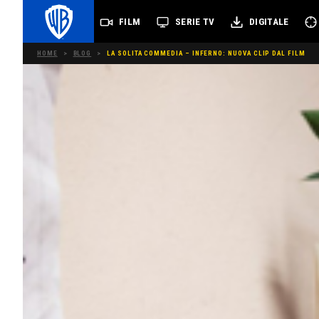
FILM
SERIE TV
DIGITALE
HOME
>
BLOG
>
LA SOLITA COMMEDIA – INFERNO: NUOVA CLIP DAL FILM