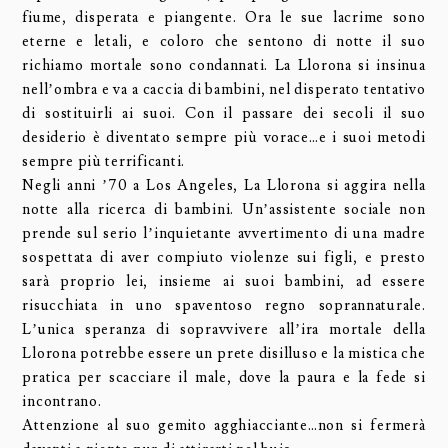
fiume, disperata e piangente. Ora le sue lacrime sono
eterne e letali, e coloro che sentono di notte il suo
richiamo mortale sono condannati. La Llorona si insinua
nell’ombra e va a caccia di bambini, nel disperato tentativo
di sostituirli ai suoi. Con il passare dei secoli il suo
desiderio è diventato sempre più vorace…e i suoi metodi
sempre più terrificanti.
Negli anni ’70 a Los Angeles, La Llorona si aggira nella
notte alla ricerca di bambini. Un’assistente sociale non
prende sul serio l’inquietante avvertimento di una madre
sospettata di aver compiuto violenze sui figli, e presto
sarà proprio lei, insieme ai suoi bambini, ad essere
risucchiata in uno spaventoso regno soprannaturale.
L’unica speranza di sopravvivere all’ira mortale della
Llorona potrebbe essere un prete disilluso e la mistica che
pratica per scacciare il male, dove la paura e la fede si
incontrano.
Attenzione al suo gemito agghiacciante…non si fermerà