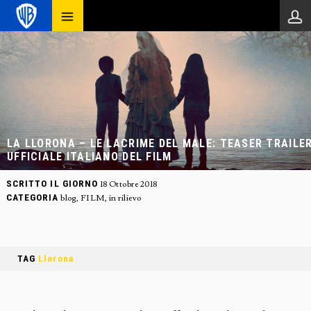
LA LLORONA – LE LACRIME DEL MALE: TEASER TRAILE
UFFICIALE ITALIANO DEL FILM
SCRITTO IL GIORNO
18 Ottobre 2018
CATEGORIA
blog
,
FILM
,
in rilievo
TAG
Llorona