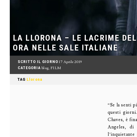
LA LLORONA – LE LACRIME DEL
ORA NELLE SALE ITALIANE
SCRITTO IL GIORNO
17 Aprile 2019
CATEGORIA
blog
,
FILM
TAG
Llorona
“Se la senti p
questi giorn
Chaves, è fina
Angeles, di 
l’inquietante