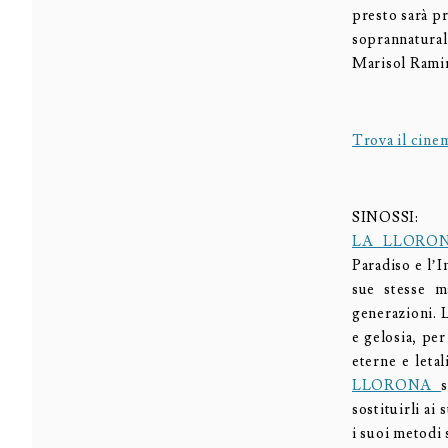
presto sarà pr
soprannatura
Marisol Rami
Trova il ci
SINOSSI:
LA LLORO
Paradiso e l’I
sue stesse m
generazioni. L
e gelosia, per
eterne e leta
LLORONA
sostituirli ai
i suoi metodi 