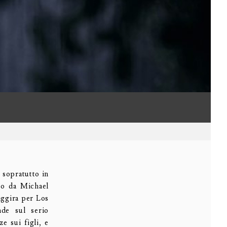
, sopratutto in
to da Michael
 aggira per Los
nde sul serio
e sui figli, e