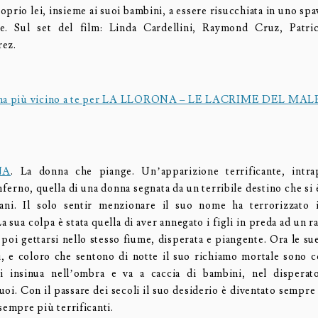
oprio lei, insieme ai suoi bambini, a essere risucchiata in uno s
le. Sul set del film: Linda Cardellini, Raymond Cruz, Patric
rez.
nema più vicino a te per LA LLORONA – LE LACRIME DEL MAL
NA
. La donna che piange. Un’apparizione terrificante, intrap
nferno, quella di una donna segnata da un terribile destino che si 
ani. Il solo sentir menzionare il suo nome ha terrorizzato
a sua colpa è stata quella di aver annegato i figli in preda ad un r
 poi gettarsi nello stesso fiume, disperata e piangente. Ora le s
li, e coloro che sentono di notte il suo richiamo mortale sono 
si insinua nell’ombra e va a caccia di bambini, nel disperato
 suoi. Con il passare dei secoli il suo desiderio è diventato sempr
sempre più terrificanti.