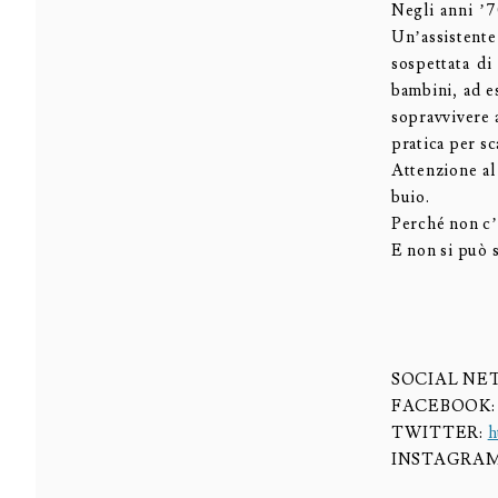
Negli anni ’
Un’assistent
sospettata di
bambini, ad e
sopravvivere a
pratica per sc
Attenzione al
buio.
Perché non c’è
E non si può s
SOCIAL N
FACEBOOK
TWITTER:
h
INSTAGRA