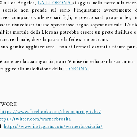
70 a Los Angeles,
LA LLORONA
si aggira nella notte alla rice
e sociale non prende sul serio l’inquietante avvertimento
 aver compiuto violenze sui figli, e presto sarà proprio lei, i
ssere risucchiata in uno spaventoso regno soprannaturale. L’uni
ll’ira mortale della Llorona potrebbe essere un prete disilluso e
acciare il male, dove la paura e la fede si incontrano.
 suo gemito agghiacciante… non si fermerà davanti a niente pur di
 pace per la sua angoscia, non c’è misericordia per la sua anima.
fuggire alla maledizione della
LLORONA
.
ETWORK
:
https://www.facebook.com/theconjuringitalia/
ttps://twitter.com/warnerbrosita
M:
https://www.instagram.com/warnerbrositalia/