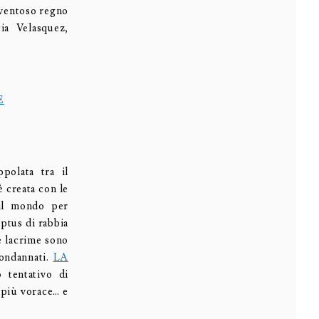
paventoso regno
ia Velasquez,
E
polata tra il
è creata con le
 il mondo per
aptus di rabbia
ue lacrime sono
condannati.
LA
 tentativo di
e più vorace… e