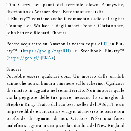
Tim Curry nei panni del terribile clown Pennywise,
distribuito da Warner Bros. Entertainment Italia.
Il Blu-ray™ contiene anche il commento audio del regista
Tommy Lee Wallace e degli attori Dennis Christopher,
John Ritter e Richard Thomas.
Potete acquistare su Amazon la vostra copia di
IT
in Blu-
ray™ (
https://goo.gl/zagtRH
) e Steelbook Blu-ray™
(
https://goo.gl/ijBKAz
)
Sinossi
Potrebbe essere qualsiasi cosa. Un mostro dalle orribili
zanne che non si limita a rimanere sullo schermo. Qualcosa
di sinistro in agguato nel seminterrato. Non importa quale
sia la peggiore delle tue paure, nessuno lo sa meglio di
Stephen King. Tratto dal suo best-seller del 1986, IT è un
imprevedibile e scioccante viaggio attraverso le paure più
profonde di ognuno di noi. Ottobre 1957: una forza
malefica si aggira in una piccola cittadina del New England