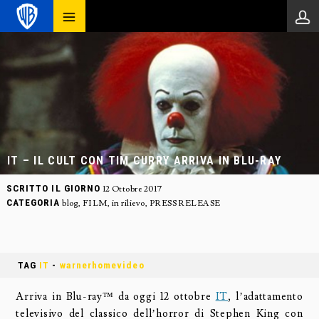
IT – IL CULT CON TIM CURRY ARRIVA IN BLU-RAY
SCRITTO IL GIORNO
12 Ottobre 2017
CATEGORIA
blog
,
FILM
,
in rilievo
,
PRESS RELEASE
TAG
IT
-
warnerhomevideo
Arriva in Blu-ray™ da oggi 12 ottobre
IT
, l’adattamento
televisivo del classico dell’horror di Stephen King con