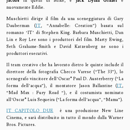
Jacobs
in quelli di Mike, e
Jack Dylan Grazer
è
nuovamente Eddie.
Muschietti dirige il film da una sceneggiatura di Gary
Dauberman (
IT
, “Annabelle: Creation”) basata sul
romanzo ‘IT’ di Stephen King. Barbara Muschietti, Dan
Lin e Roy Lee sono i produttori del film. Marty Ewing,
Seth Grahame-Smith e David Katzenberg ne sono i
produttori esecutivi.
Il team creativo che ha lavorato dietro le quinte include il
direttore della fotografia Checco Varese (“The 33”), lo
scenografo vincitore dell’Oscar® Paul D. Austerberry (“La
forma dell’acqua”), il montatore Jason Ballantine (
IT
,
“Mad Max : Fury Road “), e il costumista nominato
all’Oscar® Luis Sequeira (“La forma dell’acqua”, “Mama”).
IT CAPITOLO DUE
è una produzione New Line
Cinema, e sarà distribuito in tutto il mondo dalla Warner
Bros. Pictures.