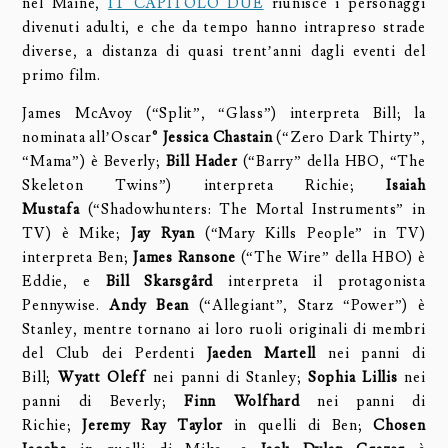
nel Maine,
IT CAPITOLO DUE
riunisce i personaggi
divenuti adulti, e che da tempo hanno intrapreso strade
diverse, a distanza di quasi trent’anni dagli eventi del
primo film.
James McAvoy (“Split”, “Glass”) interpreta Bill; la
nominata all’Oscar®
Jessica Chastain
(“Zero Dark Thirty”,
“Mama”) è Beverly;
Bill Hader
(“Barry” della HBO, “The
Skeleton Twins”) interpreta Richie;
Isaiah
Mustafa
(“Shadowhunters: The Mortal Instruments” in
TV) è Mike;
Jay Ryan
(“Mary Kills People” in TV)
interpreta Ben;
James Ransone
(“The Wire” della HBO) è
Eddie, e
Bill Skarsgård
interpreta il protagonista
Pennywise.
Andy Bean
(“Allegiant”, Starz “Power”) è
Stanley, mentre tornano ai loro ruoli originali di membri
del Club dei Perdenti
Jaeden Martell
nei panni di
Bill;
Wyatt Oleff
nei panni di Stanley;
Sophia Lillis
nei
panni di Beverly;
Finn Wolfhard
nei panni di
Richie;
Jeremy Ray Taylor
in quelli di Ben;
Chosen