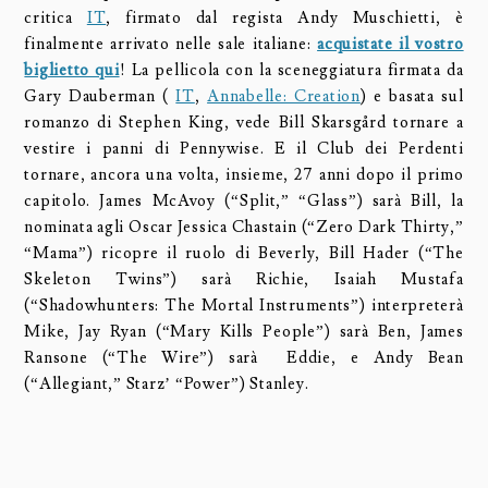
critica
IT
, firmato dal regista Andy Muschietti, è
finalmente arrivato nelle sale italiane:
acquistate il vostro
biglietto qui
! La pellicola con la sceneggiatura firmata da
Gary Dauberman (
IT
,
Annabelle: Creation
) e basata sul
romanzo di Stephen King, vede Bill Skarsgård tornare a
vestire i panni di Pennywise. E il Club dei Perdenti
tornare, ancora una volta, insieme, 27 anni dopo il primo
capitolo. James McAvoy (“Split,” “Glass”) sarà Bill, la
nominata agli Oscar Jessica Chastain (“Zero Dark Thirty,”
“Mama”) ricopre il ruolo di Beverly, Bill Hader (“The
Skeleton Twins”) sarà Richie, Isaiah Mustafa
(“Shadowhunters: The Mortal Instruments”) interpreterà
Mike, Jay Ryan (“Mary Kills People”) sarà Ben, James
Ransone (“The Wire”) sarà Eddie, e Andy Bean
(“Allegiant,” Starz’ “Power”) Stanley.