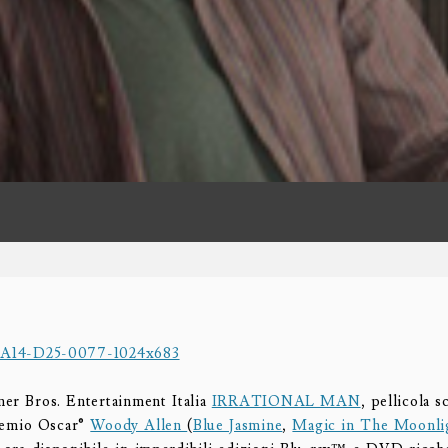
L
er Bros. Entertainment Italia
IRRATIONAL MAN
, pellicola s
Premio Oscar®
Woody Allen
(
Blue Jasmine
,
Magic in The Moonli