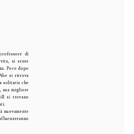
professore di
vita, si sente
nza. Poco dopo
Abe si ritrova
 solitaria che
, sua migliore
ill si trovano
ti.
erà nuovamente
influenzeranno