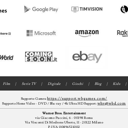
Film
Serie TV
Digitale
Giochi
Blog
Kids
https://support.wbgames.com/
Supporto Games:
whv@wbd.com
Supporto Home Video - DVD / Blu-ray / 4k Ultra HD Support:
Warner Bros. Entertainment
via Giacomo Puccini, 6 - 00198 Roma
Via Visconti Di Modrone Uberto, 11 - 20122 Milano
P.IVA 00896521002