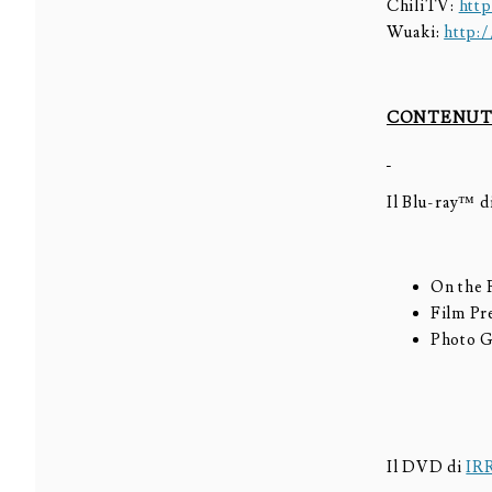
ChiliTV:
http
Wuaki:
http:
CONTENUTI
Il Blu-ray™ d
On the 
Film Pr
Photo G
Il DVD di
IR