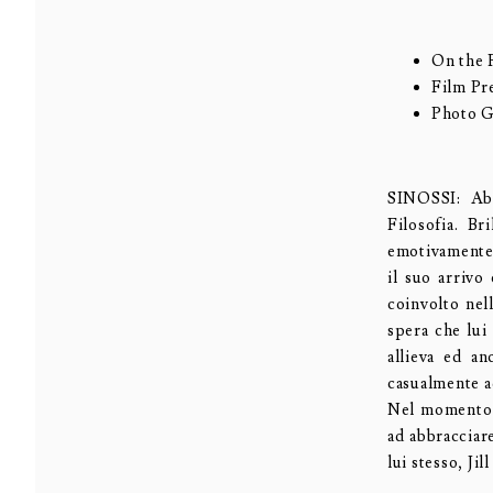
On the 
Film Pr
Photo G
SINOSSI: Abe
Filosofia. Br
emotivamente 
il suo arrivo
coinvolto nel
spera che lui
allieva ed an
casualmente ad
Nel momento s
ad abbracciar
lui stesso, Jil