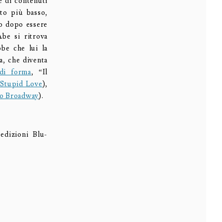
e di contenuti
to più basso,
to dopo essere
Abe si ritrova
bbe che lui la
sa, che diventa
di forma
, “Il
 Stupid Love
),
o Broadway
).
edizioni Blu-