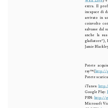
With Love
) 
extra. Il pr
incapace di d
arrivato in u
coinvolto con
salvasse dal s
anche la sua
gladiatore”),
Jamie Blackley
Potete acqui
ray™(
http://
Potete scarica
iTunes:
http:
Google Play:
PSN:
http://
Microsoft Vi