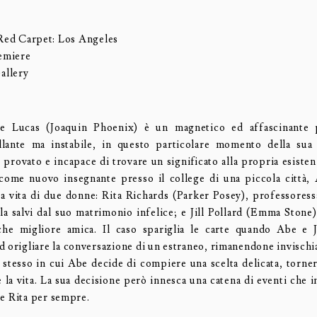
Red Carpet: Los Angeles
emiere
allery
 Lucas (Joaquin Phoenix) è un magnetico ed affascinante 
illante ma instabile, in questo particolare momento della sua 
provato e incapace di trovare un significato alla propria esiste
 come nuovo insegnante presso il college di una piccola città, 
la vita di due donne: Rita Richards (Parker Posey), professoressa
 la salvi dal suo matrimonio infelice; e Jill Pollard (Emma Stone)
che migliore amica. Il caso spariglia le carte quando Abe e J
 origliare la conversazione di un estraneo, rimanendone invischia
tesso in cui Abe decide di compiere una scelta delicata, torn
e la vita. La sua decisione però innesca una catena di eventi che 
l e Rita per sempre.