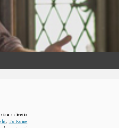
critta e diretta
ght
,
To Rome