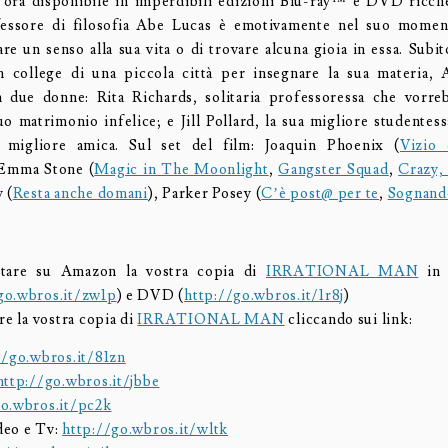
è ora disponibile in imperdibili edizioni Blu-ray™ e DVD ricch
ofessore di filosofia Abe Lucas è emotivamente nel suo momen
are un senso alla sua vita o di trovare alcuna gioia in essa. Subi
n college di una piccola città per insegnare la sua materia, 
 due donne: Rita Richards, solitaria professoressa che vorre
uo matrimonio infelice; e Jill Pollard, la sua migliore studentes
 migliore amica. Sul set del film: Joaquin Phoenix (
Vizio 
 Emma Stone (
Magic in The Moonlight
,
Gangster Squad
,
Crazy,
 (
Resta anche domani
), Parker Posey (
C’è post@ per te
,
Sognand
stare su Amazon la vostra copia di
IRRATIONAL MAN
in 
go.wbros.it/zw1p
) e DVD (
http://go.wbros.it/1r8j
)
re la vostra copia di
IRRATIONAL MAN
cliccando sui link:
//go.wbros.it/81zn
http://go.wbros.it/jbbe
go.wbros.it/pc2k
deo e Tv:
http://go.wbros.it/wltk