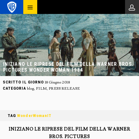
INIZIANO LE RIPRESE DEL FILM DELLA WARNER BROS.
PICTURES WONDER WOMAN 1984
SCRITTO IL GIORNO
18 Giugno 2018
CATEGORIA
blog
,
FILM
,
PRESS RELEASE
TAG
WonderWomanIT‬
INIZIANO LE RIPRESE DEL FILM DELLA WARNER
BROS. PICTURES