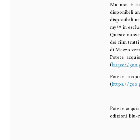
Ma non è tut
disponibili an
disponibili n
ray™ in esclu
Queste nuove 
dei film tratt
di Mezzo vera
Potete acqui
(
https://goo
Potete acq
(
https://goo
Potete acqui
edizioni Blu-