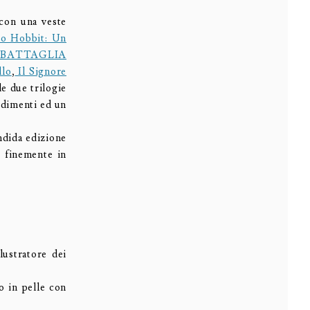
con una veste
o Hobbit: Un
 BATTAGLIA
llo
,
Il Signore
lle due trilogie
ndimenti ed un
ndida edizione
o finemente in
lustratore dei
o in pelle con