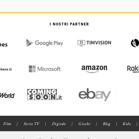
I NOSTRI PARTNER
Film
Serie TV
Digitale
Giochi
Blog
Kids