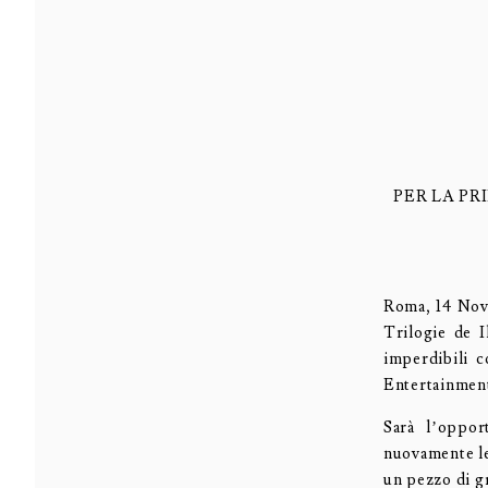
PER LA PR
Roma, 14 Nove
Trilogie de I
imperdibili 
Entertainment 
Sarà l’oppor
nuovamente le
un pezzo di gr