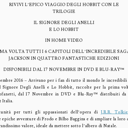
RIVIVI L’EPICO VIAGGIO DEGLI HOBBIT CON LE
TRILOGIE
IL SIGNORE DEGLI ANELLI
E LO HOBBIT
IN HOME VIDEO
IMA VOLTA TUTTI I 6 CAPITOLI DELL’INCREDIBILE SAG
JACKSON IN QUATTRO FANTASTICHE EDIZIONI
DISPONIBILI DAL 17 NOVEMBRE IN DVD E BLU-RAY™
mbre 2016 – Arrivano per i fan di tutto il mondo le incredibili 
l Signore Degli Anelli e Lo Hobbit, raccolte per la prima vol
cofanetti, dal 17 Novembre in DVD e Blu-Ray™ distribuiti da
Italia.
tunità per tutti gli appassionati dell’opera di
J.R.R. Tolki
 epiche avventure di Frodo e Bilbo Baggins e di ampliare la loro 
andissimo valore, ideale da mettere sotto l’albero di Natale.