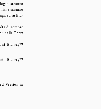
logie saranno
keniana saranno
nga ed in Blu-
olta di sempre
no” nella Terra
ioni Blu-ray™
ni Blu-ray™
ed Version in