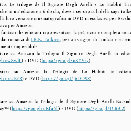
to. Le trilogie de Il Signore Degli Anelli e Lo Hobbit Tri
che in un’edizione a 6 dischi, dove i sei capitoli della saga tol
ella loro versione cinematografica in DVD in esclusiva per Esselu
siva per Amazon.
fantastiche edizioni rappresentano la più ricca e completa racc
i dai romanzi di
J.R.R. Tolkien
, per un viaggio di “andata e ritor
mente imperdibile.
stare su Amazon la Trilogia Il Signore Degli Anelli in ediz
.gl/nwXwlL
) e DVD (
https://goo.gl/nXYVey
)
uistare su Amazon la Trilogia de Lo Hobbit in edizio
.gl/pxUK6S
) e DVD (
https://goo.gl/J6DD9S
)
stare su Amazon la Trilogia de Il Signore Degli Anelli Extend
ray™ (
https://goo.gl/pRfu6h
) e DVD (
https://goo.gl/DiBi02
)