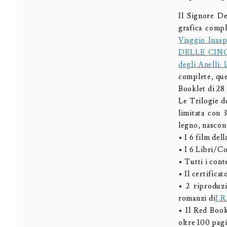
Il Signore D
grafica comp
Viaggio Inasp
DELLE CIN
degli Anelli:
complete, que
Booklet di 28
Le Trilogie d
limitata con 
legno, nascond
• I 6 film del
• I 6 Libri/Co
• Tutti i cont
• Il certifica
• 2 riproduzi
romanzi di
J.R
• Il Red Book
oltre 100 pagi