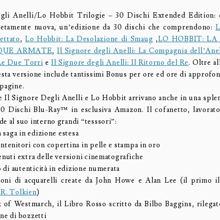
egli Anelli/Lo Hobbit Trilogie – 30 Dischi Extended Edition: 
letamente nuova, un’edizione da 30 dischi che comprendono:
L
ettato
,
Lo Hobbit: La Desolazione di Smaug
,
LO HOBBIT: LA
QUE ARMATE
,
Il Signore degli Anelli: La Compagnia dell’Ane
 Le Due Torri
e
Il Signore degli Anelli: Il Ritorno del Re
. Oltre a
sta versione include tantissimi Bonus per ore ed ore di approfo
 pagine.
e Il Signore Degli Anelli e Lo Hobbit arrivano anche in una sple
30 Dischi Blu-Ray™ in esclusiva Amazon. Il cofanetto, lavorat
e al suo interno grandi “tesssori”:
la saga in edizione estesa
ntenitori con copertina in pelle e stampa in oro
enuti extra delle versioni cinematografiche
to di autenticità in edizione numerata
oni di acquarelli create da John Howe e Alan Lee (il primo il
.R. Tolkien
)
 of Westmarch, il Libro Rosso scritto da Bilbo Baggins, rilegat
ne di bozzetti