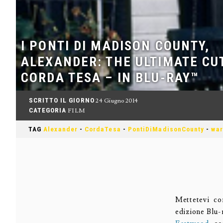
I PONTI DI MADISON COUNTY,
ALEXANDER: THE ULTIMATE CU
CORDA TESA – IN BLU-RAY™
SCRITTO IL GIORNO
24 Giugno 2014
CATEGORIA
FILM
TAG
Alexander
-
CordaTesa
-
PontiDiMadisonCounty
-
wa
Mettetevi co
edizione Blu-