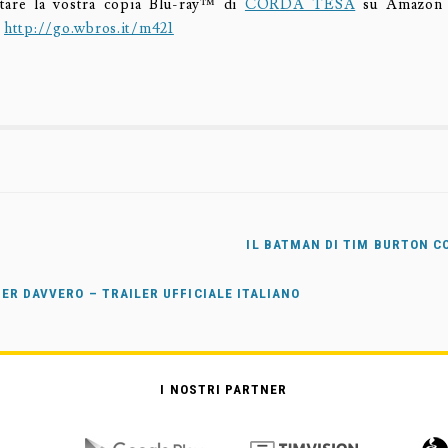
stare la vostra copia Blu-ray™ di
CORDA TESA
su Amazon c
:
http://go.wbros.it/m421
IL BATMAN DI TIM BURTON C
PER DAVVERO – TRAILER UFFICIALE ITALIANO
I NOSTRI PARTNER