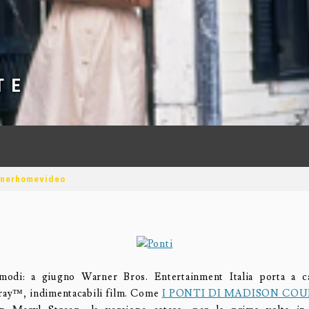
T E
rnerhomevideo
modi: a giugno Warner Bros. Entertainment Italia porta a ca
ray™, indimentacabili film. Come
I PONTI DI MADISON CO