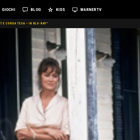
GIOCHI
BLOG
KIDS
WARNERTV
T E CORDA TESA – IN BLU-RAY™