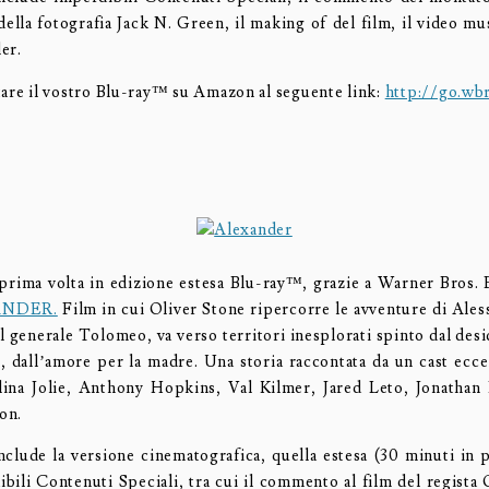
della fotografia Jack N. Green, il making of del film, il video m
ler.
tare il vostro Blu-ray™ su Amazon al seguente link:
http://go.wbr
 prima volta in edizione estesa Blu-ray™, grazie a Warner Bros.
ANDER.
Film in cui Oliver Stone ripercorre le avventure di Al
l generale Tolomeo, va verso territori inesplorati spinto dal desi
o, dall’amore per la madre. Una storia raccontata da un cast ecce
lina Jolie, Anthony Hopkins, Val Kilmer, Jared Leto, Jonatha
on.
nclude la versione cinematografica, quella estesa (30 minuti in p
ibili Contenuti Speciali, tra cui il commento al film del regista 