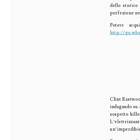
dello storico
perfezione ne
Potete acqu
http://go.wbr
Clint Eastwoo
indagando su a
sospetto kill
L’elettrizzant
un’imperdibi