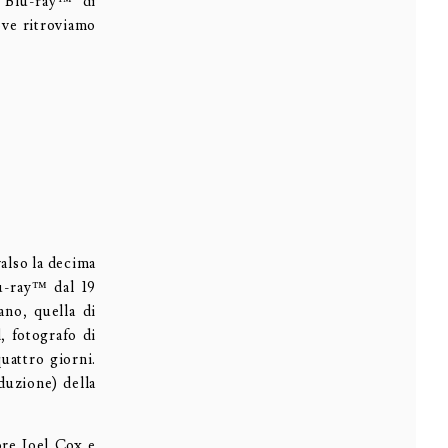
 Blu-ray™ di
ove ritroviamo
valso la decima
lu-ray™ dal 19
ano, quella di
, fotografo di
uattro giorni.
duzione) della
ore Joel Cox e