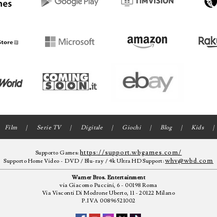
Film
Serie TV
Digitale
Giochi
Blog
Kids
https://support.wbgames.com/
Supporto Games:
whv@wbd.com
Supporto Home Video - DVD / Blu-ray / 4k Ultra HD Support:
Warner Bros. Entertainment
via Giacomo Puccini, 6 - 00198 Roma
Via Visconti Di Modrone Uberto, 11 - 20122 Milano
P.IVA 00896521002