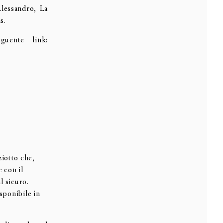
Alessandro, La
s.
guente link:
ziotto che,
 con il
l sicuro.
sponibile in