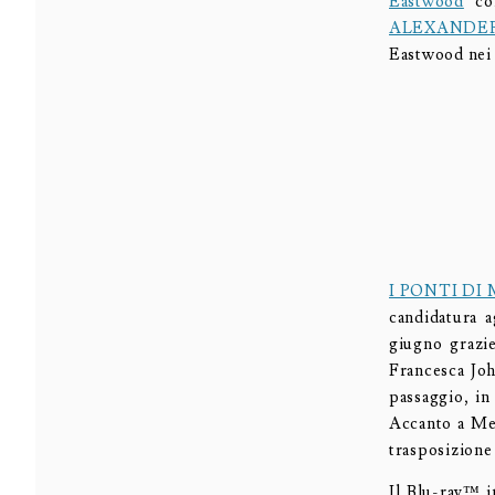
Eastwood
con
ALEXANDE
Eastwood nei 
I PONTI D
candidatura a
giugno grazie
Francesca Joh
passaggio, in
Accanto a Mer
trasposizione
Il Blu-ray™ i