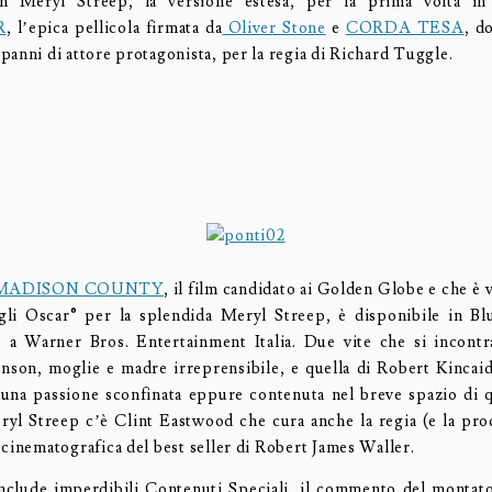
 Meryl Streep, la versione estesa, per la prima volta in
R
, l’epica pellicola firmata da
Oliver Stone
e
CORDA TESA
, d
panni di attore protagonista, per la regia di Richard Tuggle.
I MADISON COUNTY
, il film candidato ai Golden Globe e che è 
gli Oscar® per la splendida Meryl Streep, è disponibile in B
 a Warner Bros. Entertainment Italia. Due vite che si incontr
nson, moglie e madre irreprensibile, e quella di Robert Kincaid
 una passione sconfinata eppure contenuta nel breve spazio di q
yl Streep c’è Clint Eastwood che cura anche la regia (e la pro
 cinematografica del best seller di Robert James Waller.
nclude imperdibili Contenuti Speciali, il commento del montat