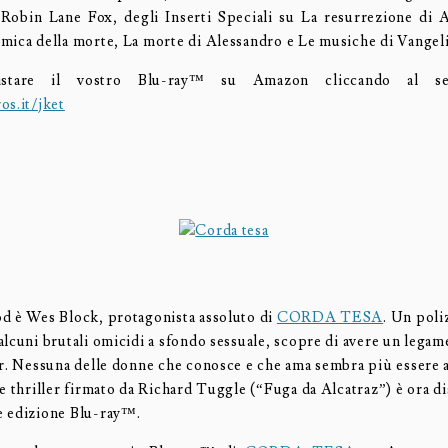
 Robin Lane Fox, degli Inserti Speciali su La resurrezione di 
mica della morte, La morte di Alessandro e Le musiche di Vangeli
istare il vostro Blu-ray™ su Amazon cliccando al se
os.it/jket
d è Wes Block, protagonista assoluto di
CORDA TESA
. Un poli
lcuni brutali omicidi a sfondo sessuale, scopre di avere un legame
er. Nessuna delle donne che conosce e che ama sembra più essere a
e thriller firmato da Richard Tuggle (“Fuga da Alcatraz”) è ora di
e edizione Blu-ray™.