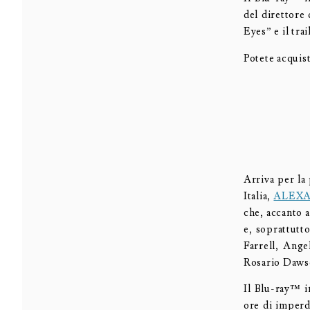
del direttore 
Eyes” e il trai
Potete acquis
Arriva per la
Italia,
ALEX
che, accanto a
e, soprattutt
Farrell, Ange
Rosario Daws
Il Blu-ray™ i
ore di imperd