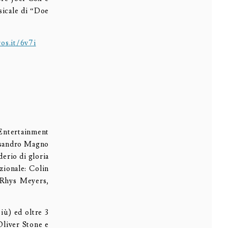
usicale di “Doe
os.it/6v7i
 Entertainment
essandro Magno
derio di gloria
zionale: Colin
n Rhys Meyers,
iù) ed oltre 3
Oliver Stone e