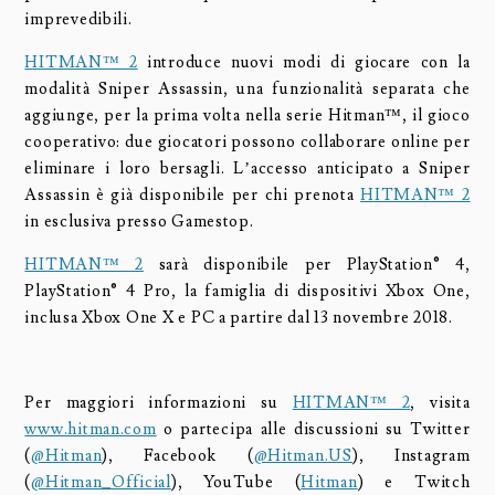
imprevedibili.
HITMAN™ 2
introduce nuovi modi di giocare con la
modalità Sniper Assassin, una funzionalità separata che
aggiunge, per la prima volta nella serie Hitman™, il gioco
cooperativo: due giocatori possono collaborare online per
eliminare i loro bersagli. L’accesso anticipato a Sniper
Assassin è già disponibile per chi prenota
HITMAN™ 2
in esclusiva presso Gamestop.
HITMAN™ 2
sarà disponibile per PlayStation® 4,
PlayStation® 4 Pro, la famiglia di dispositivi Xbox One,
inclusa Xbox One X e PC a partire dal 13 novembre 2018.
Per maggiori informazioni su
HITMAN™ 2
, visita
www.hitman.com
o partecipa alle discussioni su Twitter
(
@Hitman
), Facebook (
@Hitman.US
), Instagram
(
@Hitman_Official
), YouTube (
Hitman
) e Twitch