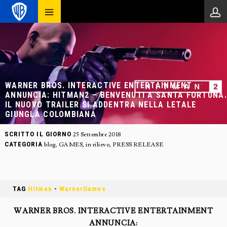
WARNER BROS. INTERACTIVE ENTERTAINMENT
ANNUNCIA: HITMAN2 – BENVENUTI A SANTA FORTUNA.
IL NUOVO TRAILER SI ADDENTRA NELLA LETALE
GIUNGLA COLOMBIANA
SCRITTO IL GIORNO
25 Settembre 2018
CATEGORIA
blog
,
GAMES
,
in rilievo
,
PRESS RELEASE
TAG
Hitman
-
WarnerGames
WARNER BROS. INTERACTIVE ENTERTAINMENT
ANNUNCIA: