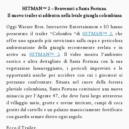
HITMAN™ 2 – Benvenuti a Santa Fortuna.
Il nuovo trailer si addentra nella letale giungla colombiana
Oggi Warner Bros. Interactive Entertainment e IO hanno
presentato il trailer “Colombia “di
HITMAN™ 2
, che
offre uno sguardo più ravvicinato sulla cupa e pericolosa
ambientazione della giungla recentemente svelata e in
arrivo su
HITMAN™ 2
. Il video mostra l’ambiente
esotico e ultra dettagliato di Santa Fortuna con la sua
vegetazione lussureggiante, i pericoli imprevisti e le
opportunità uniche per uccidere con cui i giocatori si
potranno confrontare. Situata nel cuore della foresta
pluviale colombiana, Santa Fortuna costituisce una nuova
minaccia per l’Agente 47, che deve farsi largo attraverso
il villaggio natio, grotte e rovine intricate, campi di coca
gestiti dal cartello e un palazzo massicciamente fortificato
con guardie armate dietro ogni angolo.
Ecco il Trailer: