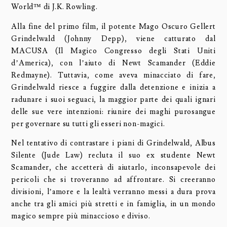
World™ di J.K. Rowling.
Alla fine del primo film, il potente Mago Oscuro Gellert
Grindelwald (Johnny Depp), viene catturato dal
MACUSA (Il Magico Congresso degli Stati Uniti
d’America), con l’aiuto di Newt Scamander (Eddie
Redmayne). Tuttavia, come aveva minacciato di fare,
Grindelwald riesce a fuggire dalla detenzione e inizia a
radunare i suoi seguaci, la maggior parte dei quali ignari
delle sue vere intenzioni: riunire dei maghi purosangue
per governare su tutti gli esseri non-magici.
Nel tentativo di contrastare i piani di Grindelwald, Albus
Silente (Jude Law) recluta il suo ex studente Newt
Scamander, che accetterà di aiutarlo, inconsapevole dei
pericoli che si troveranno ad affrontare. Si creeranno
divisioni, l’amore e la lealtà verranno messi a dura prova
anche tra gli amici più stretti e in famiglia, in un mondo
magico sempre più minaccioso e diviso.