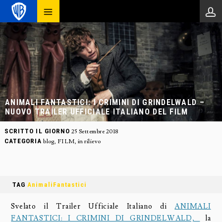
ANIMALI FANTASTICI: I CRIMINI DI GRINDELWALD –
NUOVO TRAILER UFFICIALE ITALIANO DEL FILM
SCRITTO IL GIORNO
25 Settembre 2018
CATEGORIA
blog
,
FILM
,
in rilievo
TAG
AnimaliFantastici
Svelato il Trailer Ufficiale Italiano di
ANIMALI
FANTASTICI: I CRIMINI DI GRINDELWALD,
la