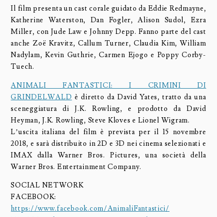
Il film presenta un cast corale guidato da Eddie Redmayne,
Katherine Waterston, Dan Fogler, Alison Sudol, Ezra
Miller, con Jude Law e Johnny Depp. Fanno parte del cast
anche Zoë Kravitz, Callum Turner, Claudia Kim, William
Nadylam, Kevin Guthrie, Carmen Ejogo e Poppy Corby-
Tuech.
ANIMALI FANTASTICI: I CRIMINI DI
GRINDELWALD
è diretto da David Yates, tratto da una
sceneggiatura di J.K. Rowling, e prodotto da David
Heyman, J.K. Rowling, Steve Kloves e Lionel Wigram.
L’uscita italiana del film è prevista per il 15 novembre
2018, e sarà distribuito in 2D e 3D nei cinema selezionati e
IMAX dalla Warner Bros. Pictures, una società della
Warner Bros. Entertainment Company.
SOCIAL NETWORK
FACEBOOK:
https://www.facebook.com/AnimaliFantastici/