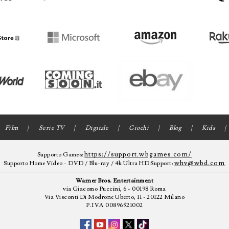
Film
Serie TV
Digitale
Giochi
Blog
Kids
https://support.wbgames.com/
Supporto Games:
whv@wbd.com
Supporto Home Video - DVD / Blu-ray / 4k Ultra HD Support:
Warner Bros. Entertainment
via Giacomo Puccini, 6 - 00198 Roma
Via Visconti Di Modrone Uberto, 11 - 20122 Milano
P.IVA 00896521002