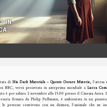
E
O IN
CA
tata di
His Dark Materials – Queste Oscure Materie,
l’attesa
on BBC, verrà proiettata in anteprima mondiale a
Lucca Com
o è per sabato 2 novembre alle 15:00 presso il Cinema Astra. La
tteraria firmata da Philip Pullmann, è ambientata in un pianeta
i le persone convivono con un daimon, l’animale che ne inc