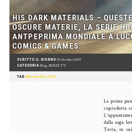
HIS DARK MATERIALS – QUEST
OSCURE MATERIE, LA SERIE HB
ANTPEPRIMA MONDIALE A LUC
COMICS & GAMES
SCRITTO IL GIORNO
31 Ottobre 2019
CATEGORIA
blog
,
SERIE TV
TAG
WarnerSerieTV
La prima pun
coprodotta c
L’appuntament
dalla saga le
Terra, in cu