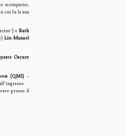
ico scomparso,
n cui fa la sua
erine’) e
Ruth
e)
Lin-Manuel
Queste Oscure
Movie (QMI)
–
all’ingresso
ivare presso il