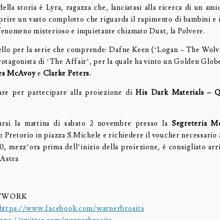
della storia è Lyra, ragazza che, lanciatasi alla ricerca di un am
prire un vasto complotto che riguarda il rapimento di bambini e i
enomeno misterioso e inquietante chiamato Dust, la Polvere.
vello per la serie che comprende: Dafne Keen (‘Logan – The Wolv
otagonista di ‘The Affair’, per la quale ha vinto un Golden Glob
es McAvoy
e
Clarke Peters.
re per partecipare alla proiezione di
His Dark Materials – 
arsi la mattina di sabato 2 novembre presso la
Segreteria 
 Pretorio in piazza S.Michele e richiedere il voucher necessario 
30, mezz’ora prima dell’inizio della proiezione, è consigliato arr
Astra
ETWORK
https://www.facebook.com/warnerbrosita