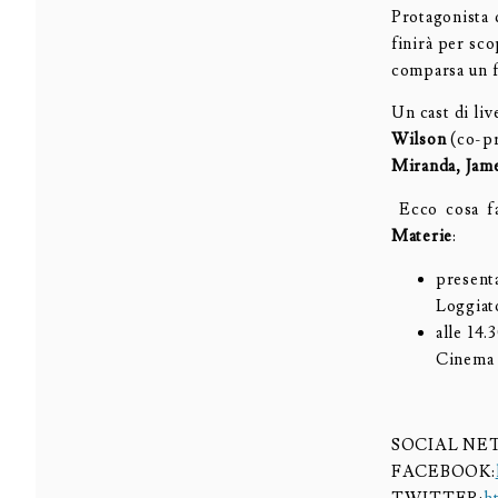
Protagonista 
finirà per sco
comparsa un f
Un cast di li
Wilson
(co-pr
Miranda,
Jam
Ecco cosa fa
Materie
:
present
Loggiato
alle 14.
Cinema 
SOCIAL N
FACEBOOK: