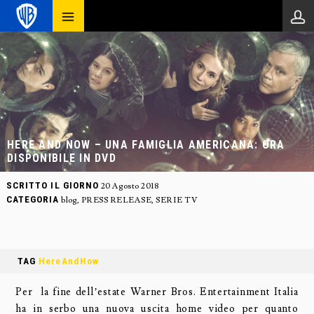
HERE AND NOW – UNA FAMIGLIA AMERICANA: ORA
DISPONIBILE IN DVD
SCRITTO IL GIORNO
20 Agosto 2018
CATEGORIA
blog
,
PRESS RELEASE
,
SERIE TV
TAG
HereAndHow
Per la fine dell’estate Warner Bros. Entertainment Italia
ha in serbo una nuova uscita home video per quanto