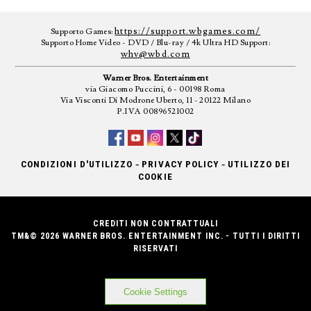
https://support.wbgames.com/
Supporto Games:
Supporto Home Video - DVD / Blu-ray / 4k Ultra HD Support:
whv@wbd.com
Warner Bros. Entertainment
via Giacomo Puccini, 6 - 00198 Roma
Via Visconti Di Modrone Uberto, 11 - 20122 Milano
P.IVA 00896521002
-
-
CONDIZIONI D'UTILIZZO
PRIVACY POLICY
UTILIZZO DEI
COOKIE
CREDITI NON CONTRATTUALI
TM&© 2026 WARNER BROS. ENTERTAINMENT INC. - TUTTI I DIRITTI
RISERVATI
Cookie Settings