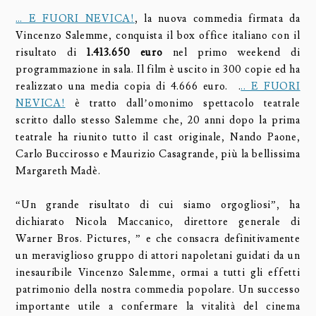
… E FUORI NEVICA!
, la nuova commedia firmata da
Vincenzo Salemme, conquista il box office italiano con il
risultato di
1.413.650 euro
nel primo weekend di
programmazione in sala. Il film è uscito in 300 copie ed ha
realizzato una media copia di 4.666 euro. .
.. E FUORI
NEVICA!
è tratto dall’omonimo spettacolo teatrale
scritto dallo stesso Salemme che, 20 anni dopo la prima
teatrale ha riunito tutto il cast originale, Nando Paone,
Carlo Buccirosso e Maurizio Casagrande, più la bellissima
Margareth Madè.
“Un grande risultato di cui siamo orgogliosi”, ha
dichiarato Nicola Maccanico, direttore generale di
Warner Bros. Pictures, ” e che consacra definitivamente
un meraviglioso gruppo di attori napoletani guidati da un
inesauribile Vincenzo Salemme, ormai a tutti gli effetti
patrimonio della nostra commedia popolare. Un successo
importante utile a confermare la vitalità del cinema