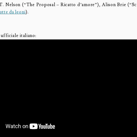
g T. Nelson (“The Proposal – Ricatto d’amore”), Alison Brie (“S
tte da leoni
).
 ufficiale italiano: