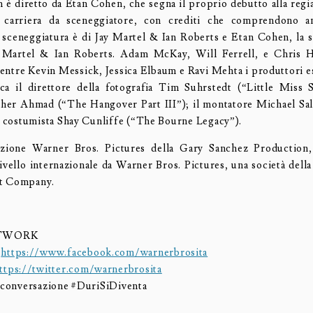
m è diretto da Etan Cohen, che segna il proprio debutto alla regi
e carriera da sceneggiatore, con crediti che comprendono 
sceneggiatura è di Jay Martel & Ian Roberts e Etan Cohen, la 
Martel & Ian Roberts. Adam McKay, Will Ferrell, e Chris 
entre Kevin Messick, Jessica Elbaum e Ravi Mehta i produttori es
ca il direttore della fotografia Tim Suhrstedt (“Little Miss 
her Ahmad (“The Hangover Part III”); il montatore Michael Sal
la costumista Shay Cunliffe (“The Bourne Legacy”).
zione Warner Bros. Pictures della Gary Sanchez Production, 
 livello internazionale da Warner Bros. Pictures, una società dell
t Company.
ETWORK
:
https://www.facebook.com/warnerbrosita
ttps://twitter.com/warnerbrosita
a conversazione #DuriSiDiventa