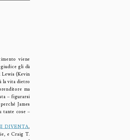
timento viene
giudice gli dà
ll Lewis (Kevin
 la vita dietro
prenditore ma
ta – figurarsi
a perché James
u tante cose –
SI DIVENTA
,
ie, e Craig T.