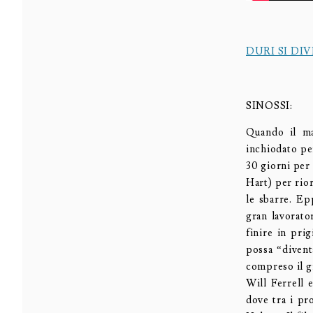
DURI SI DI
SINOSSI:
Quando il ma
inchiodato pe
30 giorni per 
Hart) per rior
le sbarre. E
gran lavorato
finire in pri
possa “divent
compreso il gi
Will Ferrell
dove tra i pr