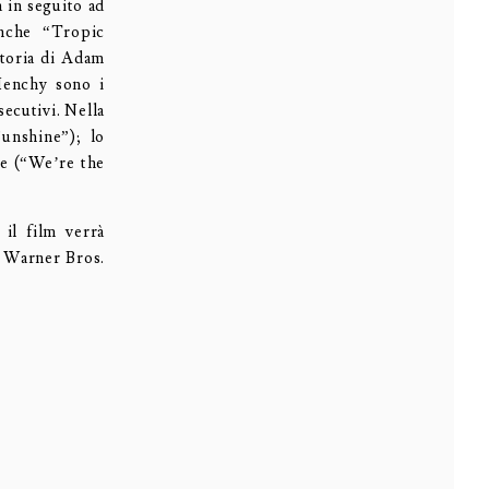
a in seguito ad
anche “Tropic
storia di Adam
Henchy sono i
ecutivi. Nella
Sunshine”); lo
e (“We’re the
il film verrà
a Warner Bros.