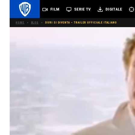
FILM
SERIE TV
DIGITALE
HOME
>
BLOG
>
DURI SI DIVENTA – TRAILER UFFICIALE ITALIANO