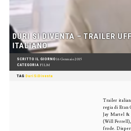
DURI SI DIVENTA – TRAILER UF
ITALIANO
SCRITTO IL GIORNO
16 Gennaio 2015
CATEGORIA
FILM
TAG
DuriSiDiventa
Trailer italia
regia di Etan C
Jay Martel & 
(Will Ferrell
frode. Disper