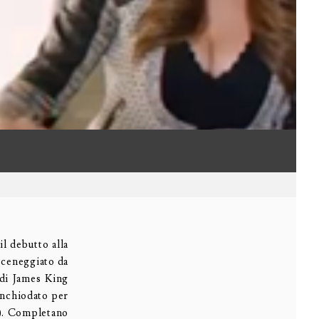
l debutto alla
 sceneggiato da
 di James King
inchiodato per
t). Completano