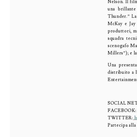
Nelson. Il fil
una brillant
Thunder.” La 
McKay e Jay 
produttori, m
squadra tecni
scenogafo Ma
Millers”); e 
Una presenta
distribuito a
Entertainmen
SOCIAL N
FACEBOOK
TWITTER:
h
Partecipa all