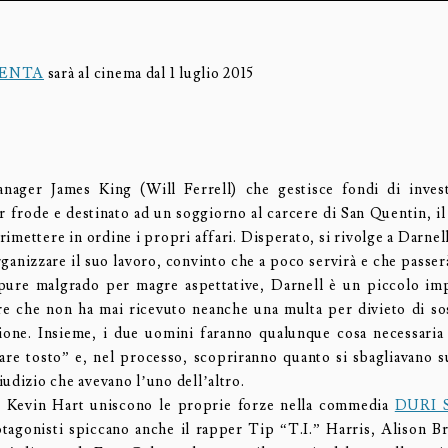
VENTA
sarà al cinema dal 1 luglio 2015
nager James King (Will Ferrell) che gestisce fondi di inves
r frode e destinato ad un soggiorno al carcere di San Quentin, il 
rimettere in ordine i propri affari. Disperato, si rivolge a Darne
ganizzare il suo lavoro, convinto che a poco servirà e che passerà
ppure malgrado per magre aspettative, Darnell è un piccolo im
re che non ha mai ricevuto neanche una multa per divieto di sos
gione. Insieme, i due uomini faranno qualunque cosa necessari
are tosto” e, nel processo, scopriranno quanto si sbagliavano s
udizio che avevano l’uno dell’altro.
 e Kevin Hart uniscono le proprie forze nella commedia
DURI 
otagonisti spiccano anche il rapper Tip “T.I.” Harris, Alison Br