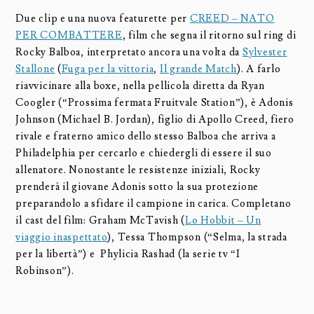
Due clip e una nuova featurette per
CREED – NATO
PER COMBATTERE
, film che segna il ritorno sul ring di
Rocky Balboa, interpretato ancora una volta da
Sylvester
Stallone
(
Fuga per la vittoria
,
Il grande Match
). A farlo
riavvicinare alla boxe, nella pellicola diretta da Ryan
Coogler (“Prossima fermata Fruitvale Station”), è Adonis
Johnson (Michael B. Jordan), figlio di Apollo Creed, fiero
rivale e fraterno amico dello stesso Balboa che arriva a
Philadelphia per cercarlo e chiedergli di essere il suo
allenatore. Nonostante le resistenze iniziali, Rocky
prenderà il giovane Adonis sotto la sua protezione
preparandolo a sfidare il campione in carica. Completano
il cast del film: Graham McTavish (
Lo Hobbit – Un
viaggio inaspettato
), Tessa Thompson (“Selma, la strada
per la libertà”) e Phylicia Rashad (la serie tv “I
Robinson”).