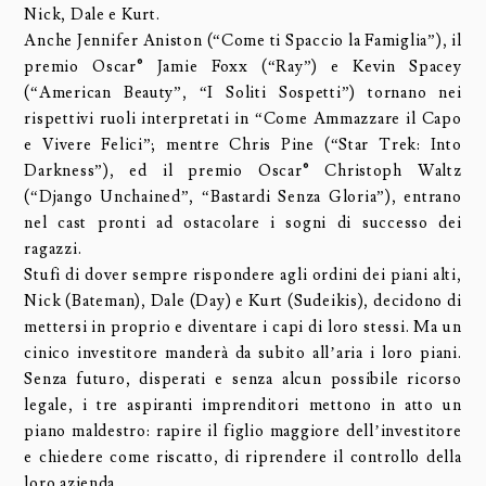
Nick, Dale e Kurt.
Anche Jennifer Aniston (“Come ti Spaccio la Famiglia”), il
premio Oscar® Jamie Foxx (“Ray”) e Kevin Spacey
(“American Beauty”, “I Soliti Sospetti”) tornano nei
rispettivi ruoli interpretati in “Come Ammazzare il Capo
e Vivere Felici”; mentre Chris Pine (“Star Trek: Into
Darkness”), ed il premio Oscar® Christoph Waltz
(“Django Unchained”, “Bastardi Senza Gloria”), entrano
nel cast pronti ad ostacolare i sogni di successo dei
ragazzi.
Stufi di dover sempre rispondere agli ordini dei piani alti,
Nick (Bateman), Dale (Day) e Kurt (Sudeikis), decidono di
mettersi in proprio e diventare i capi di loro stessi. Ma un
cinico investitore manderà da subito all’aria i loro piani.
Senza futuro, disperati e senza alcun possibile ricorso
legale, i tre aspiranti imprenditori mettono in atto un
piano maldestro: rapire il figlio maggiore dell’investitore
e chiedere come riscatto, di riprendere il controllo della
loro azienda.