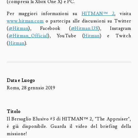
(compresa la Xbox One X) e PC.
Per maggiori informazioni su
HITMAN™ 2
, visita
www.hitman.com
o partecipa alle discussioni su Twitter
(
@Hitman
), Facebook (
@Hitman.US
), Instagram
(
@Hitman_Official
), YouTube (
Hitman
) e Twitch
(
Hitman
).
Data e Luogo
Roma, 28 gennaio 2019
Titolo
Il Bersaglio Elusivo #3 di HITMAN™ 2, "The Appraiser",
è già disponibile. Guarda il video del briefing della
missione!