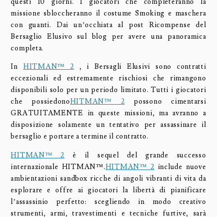
questi 10 giorni. I giocatori che completeranno la
missione sbloccheranno il costume Smoking e maschera
con guanti. Dai un’occhiata al post Ricompense del
Bersaglio Elusivo sul blog per avere una panoramica
completa.
In
HITMAN™ 2
, i Bersagli Elusivi sono contratti
eccezionali ed estremamente rischiosi che rimangono
disponibili solo per un periodo limitato. Tutti i giocatori
che possiedono
HITMAN™ 2
possono cimentarsi
GRATUITAMENTE in queste missioni, ma avranno a
disposizione solamente un tentativo per assassinare il
bersaglio e portare a termine il contratto.
HITMAN™ 2
è il sequel del grande successo
internazionale HITMAN™.
HITMAN™ 2
include nuove
ambientazioni sandbox ricche di angoli vibranti di vita da
esplorare e offre ai giocatori la libertà di pianificare
l’assassinio perfetto: scegliendo in modo creativo
strumenti, armi, travestimenti e tecniche furtive, sarà