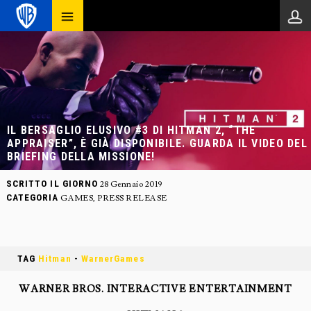
IL BERSAGLIO ELUSIVO #3 DI HITMAN 2, “THE
APPRAISER”, È GIÀ DISPONIBILE. GUARDA IL VIDEO DEL
BRIEFING DELLA MISSIONE!
SCRITTO IL GIORNO
28 Gennaio 2019
CATEGORIA
GAMES
,
PRESS RELEASE
TAG
Hitman
-
WarnerGames
WARNER BROS. INTERACTIVE ENTERTAINMENT