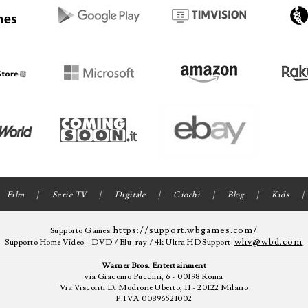
Film
Serie TV
Digitale
Giochi
Blog
Kids
https://support.wbgames.com/
Supporto Games:
whv@wbd.com
Supporto Home Video - DVD / Blu-ray / 4k Ultra HD Support:
Warner Bros. Entertainment
via Giacomo Puccini, 6 - 00198 Roma
Via Visconti Di Modrone Uberto, 11 - 20122 Milano
P.IVA 00896521002