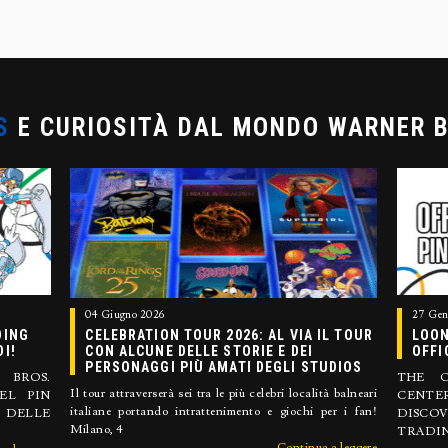
S
E CURIOSITÀ DAL MONDO WARNER 
04 Giugno 2026
27 Gen
DING
CELEBRATION TOUR 2026: AL VIA IL TOUR
LOON
DI!
CON ALCUNE DELLE STORIE E DEI
OFFI
PERSONAGGI PIÙ AMATI DEGLI STUDIOS
BROS.
THE O
Il tour attraverserà sei tra le più celebri località balneari
EL PIN
CENTE
italiane portando intrattenimento e giochi per i fan!
DELLE
DISCO
Milano, 4
TRADIN
Continua a leggere