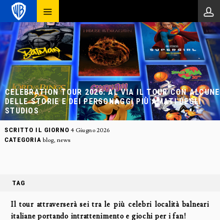
CELEBRATION TOUR 2026: AL VIA IL TOUR CON ALCUNE
DELLE STORIE E DEI PERSONAGGI PIÙ AMATI DEGLI
STUDIOS
SCRITTO IL GIORNO
4 Giugno 2026
CATEGORIA
blog
,
news
TAG
Il tour attraverserà sei tra le più celebri località balneari
italiane portando intrattenimento e giochi per i fan!