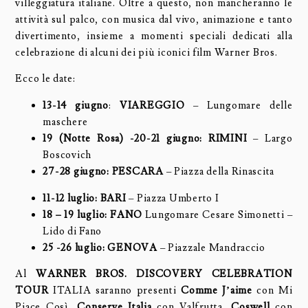
villeggiatura italiane. Oltre a questo, non mancheranno le
attività sul palco, con musica dal vivo, animazione e tanto
divertimento, insieme a momenti speciali dedicati alla
celebrazione di alcuni dei più iconici film Warner Bros.
Ecco le date:
13-14 giugno
:
VIAREGGIO
– Lungomare delle
maschere
19 (Notte Rosa) -20-21 giugno: RIMINI
– Largo
Boscovich
27-28 giugno:
PESCARA
– Piazza della Rinascita
11-12 luglio: BARI
– Piazza Umberto I
18 – 19 luglio: FANO
Lungomare Cesare Simonetti –
Lido di Fano
25 -26 luglio: GENOVA
– Piazzale Mandraccio
Al
WARNER BROS. DISCOVERY CELEBRATION
TOUR
ITALIA saranno presenti
Comme J’aime
con Mi
Piace Così,
Conserve Italia
con Valfrutta,
Coswell
con