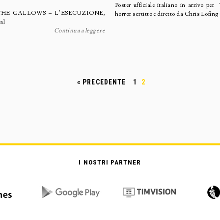
Poster ufficiale italiano in arri
iano di THE GALLOWS – L’ESECUZIONE,
horror scrtitto e diretto da Chris Lofing
dal
Continua a leggere
« PRECEDENTE
1
2
I NOSTRI PARTNER