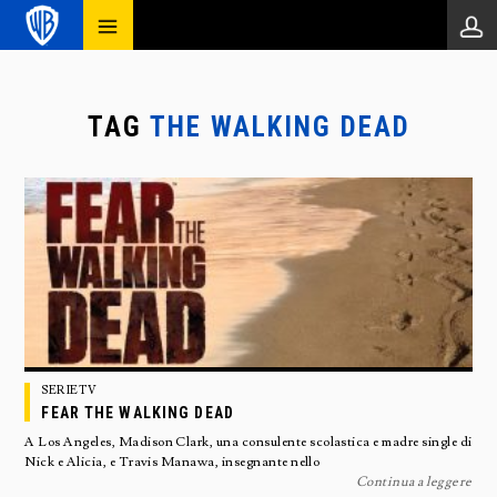
TAG
THE WALKING DEAD
SERIETV
FEAR THE WALKING DEAD
A Los Angeles, Madison Clark, una consulente scolastica e madre single di
Nick e Alicia, e Travis Manawa, insegnante nello
Continua a leggere