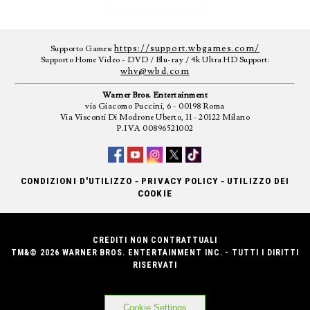
https://support.wbgames.com/
Supporto Games:
Supporto Home Video - DVD / Blu-ray / 4k Ultra HD Support:
whv@wbd.com
Warner Bros. Entertainment
via Giacomo Puccini, 6 - 00198 Roma
Via Visconti Di Modrone Uberto, 11 - 20122 Milano
P.IVA 00896521002
-
-
CONDIZIONI D'UTILIZZO
PRIVACY POLICY
UTILIZZO DEI
COOKIE
CREDITI NON CONTRATTUALI
TM&© 2026 WARNER BROS. ENTERTAINMENT INC. - TUTTI I DIRITTI
RISERVATI
Cookie Settings