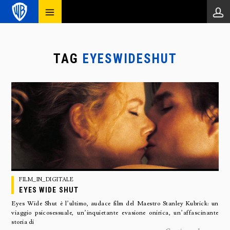
TAG
EYESWIDESHUT
FILM_IN_DIGITALE
EYES WIDE SHUT
Eyes Wide Shut è l’ultimo, audace film del Maestro Stanley Kubrick: un
viaggio psicosessuale, un’inquietante evasione onirica, un’affascinante
storia di