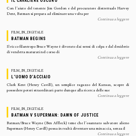
IL CAVALIERE OSCURO
Con l’aiuto del tenente Jim Gordon e del procuratore distrettuale Harvey
Dent, Batman si prepara ad eliminare una volta per
Continua a leggere
FILM_IN_DIGITALE
BATMAN BEGINS
Il ricco filantropo Bruce Wayne è divorato dai sensi di colpa e dal desiderio
di vendetta maturati nel corso di
Continua a leggere
FILM_IN_DIGITALE
L’UOMO D’ACCIAIO
Clark Kent (Henry Cavill), un semplice ragazzo del Kansas, scopre di
possedere poteri straordinari: parte dunque alla ricerca delle sue
Continua a leggere
FILM_IN_DIGITALE
BATMAN V SUPERMAN: DAWN OF JUSTICE
Batman/Bruce Wayne (Ben Affleck) teme che l’osannato salvatore alieno
Superman (Henry Cavill) possa in realtà diventare una minaccia, senza il
Continua a leggere