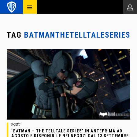
TAG
BATMANTHETELLTALESERIES
POST
‘BATMAN – THE TELLTALE SERIES’ IN ANTEPRIMA AD
AGOSTO E DISPONIBILE NEI NEGOZI DAL 13 SETTEMBRE