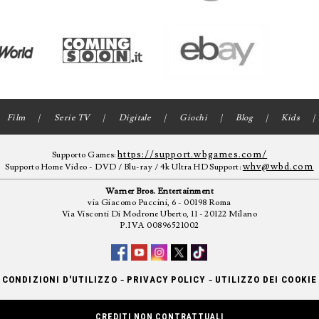
Film
Serie TV
Digitale
Giochi
Blog
Kids
https://support.wbgames.com/
Supporto Games:
whv@wbd.com
Supporto Home Video - DVD / Blu-ray / 4k Ultra HD Support:
Warner Bros. Entertainment
via Giacomo Puccini, 6 - 00198 Roma
Via Visconti Di Modrone Uberto, 11 - 20122 Milano
P.IVA 00896521002
-
-
CONDIZIONI D'UTILIZZO
PRIVACY POLICY
UTILIZZO DEI COOKIE
CREDITI NON CONTRATTUALI