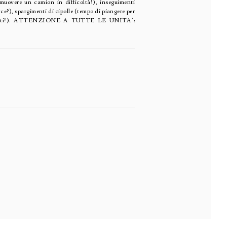
imuovere un camion in difficoltà!), inseguimenti
e?), spargimenti di cipolle (tempo di piangere per
 serpenti!). ATTENZIONE A TUTTE LE UNITA’: