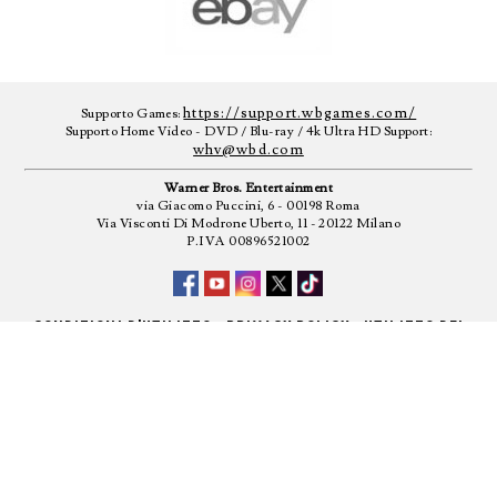
https://support.wbgames.com/
Supporto Games:
Supporto Home Video - DVD / Blu-ray / 4k Ultra HD Support:
whv@wbd.com
Warner Bros. Entertainment
via Giacomo Puccini, 6 - 00198 Roma
Via Visconti Di Modrone Uberto, 11 - 20122 Milano
P.IVA 00896521002
-
-
CONDIZIONI D'UTILIZZO
PRIVACY POLICY
UTILIZZO DEI
COOKIE
CREDITI NON CONTRATTUALI
TM&© 2026 WARNER BROS. ENTERTAINMENT INC. - TUTTI I DIRITTI
RISERVATI