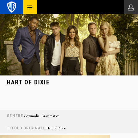
HART OF DIXIE
GENERE
Commedia
Drammatico
TITOLO ORIGINALE
Hart of Dixie