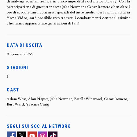
di malvagi acerrimi nemici, in unico imperdibile cofanetto Blu-ray. Con la
partecipazione di guest star come Julie Newmar e Cesar Romero e ben oltre 3
ore di scoppiettanti contenuti speciali del tutto inediti, per la prima volta in
Home Video, sarà possibile rivivere tutti i combattimenti contro il crimine
che hanno appassionato generazioni di fan!
DATA DI USCITA
01 gennaio 1966
STAGIONI
3
CAST
Adam West, Alan Napier, Julie Newmar, Estelle Winwood, Cesar Romero,
Burt Ward, Yvonne Craig
SEGUI SUI SOCIAL NETWORK