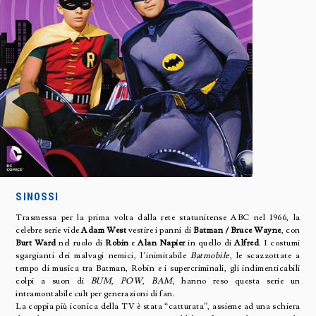
SINOSSI
Trasmessa per la prima volta dalla rete statunitense ABC nel 1966, la
celebre serie vide
Adam West
vestire i panni di
Batman / Bruce Wayne
, con
Burt Ward
nel ruolo di
Robin
e
Alan Napier
in quello di
Alfred
. I costumi
sgargianti dei malvagi nemici, l’inimitabile
Batmobile
, le scazzottate a
tempo di musica tra Batman, Robin e i supercriminali, gli indimenticabili
colpi a suon di
BUM
,
POW
,
BAM
, hanno reso questa serie un
intramontabile cult per generazioni di fan.
La coppia più iconica della TV è stata “catturata”, assieme ad una schiera