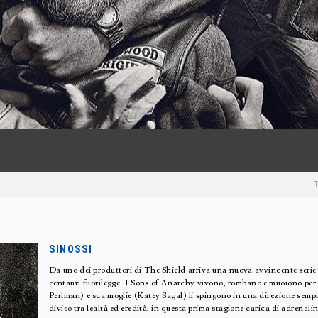
SINOSSI
Da uno dei produttori di The Shield arriva una nuova avvincente serie
centauri fuorilegge. I Sons of Anarchy vivono, rombano e muoiono per 
Perlman) e sua moglie (Katey Sagal) li spingono in una direzione sempr
diviso tra lealtà ed eredità, in questa prima stagione carica di adrenali