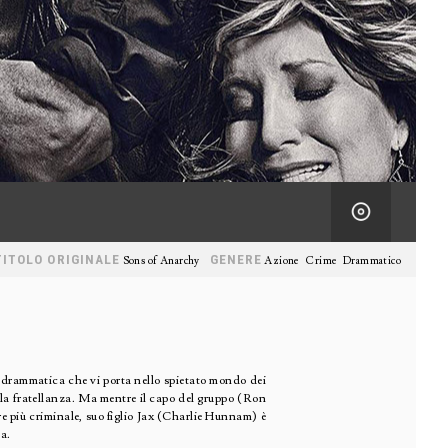
TITOLO ORIGINALE
GENERE
Sons of Anarchy
Azione
Crime
Drammatico
 drammatica che vi porta nello spietato mondo dei
la fratellanza. Ma mentre il capo del gruppo (Ron
e più criminale, suo figlio Jax (Charlie Hunnam) è
na.