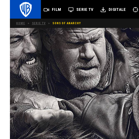
FILM
SERIE TV
DIGITALE
HOME
>
SERIE TV
>
SONS OF ANARCHY