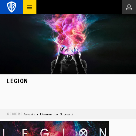
LEGION
GENERE
Avventura
Drammatico
Supereroi