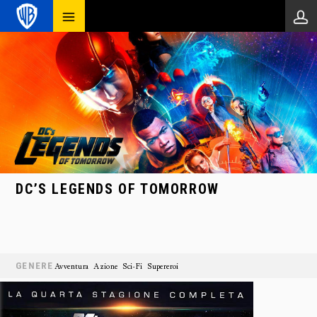
DC’S LEGENDS OF TOMORROW
GENERE
Avventura
Azione
Sci-Fi
Supereroi