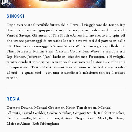
SINOSSI
Dopo aver visto il terribile futuro della Terra, il viaggiatore del tempo Rip
Hunter riunisce un gruppo di eroi e cattivi per neutralizzare l’immortale
Vandal Savage. Gli autori di The Flash e Arrow hanno creato uno spin-off
che unisce personaggi di entrambe le serie a nuovi eroi del pantheon della
DC. Unitevi ai personaggi di Arrow Atom e White Canary, e a quelli di The
Flash Professor Martin Stein, Captain Cold e Heat Wave , e ai nuovi eroi
Rip Hunter, Jefferson “Jax” Jackson, che diventa Firestorm, e Hawkgirl,
mentre combattono contro un tiranno che attraversa la storia – e minaccia
il tempo stesso. Tutti i 16 elettrizzanti episodi sono ricchi di effetti speciali e
di eroi – e quasi-eroi – con una straordinaria missione: salvare il nostro
mondo.
REGIA
Dermott Downs, Michael Grossman, Kevin Tancharoen, Michael
Allowitz, David Geddes, Cherie Nowlan, Gregory Smith, Ralph Hemecker,
Eric Laneuville, Alice Troughton, Antonio Negret, Kevin Mock, Ben Bray,
Mairzee Almas, Rob Seidenglanz