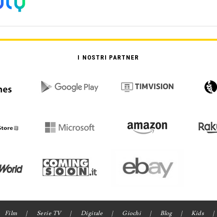
I NOSTRI PARTNER
Film
Serie TV
Digitale
Giochi
Blog
Kids