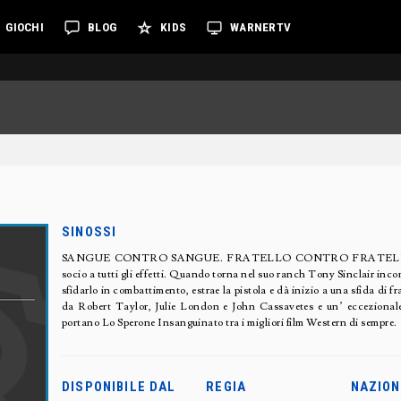
GIOCHI
BLOG
KIDS
WARNERTV
SINOSSI
SANGUE CONTRO SANGUE. FRATELLO CONTRO FRATELLO. Non so
socio a tutti gli effetti. Quando torna nel suo ranch Tony Sinclair inco
sfidarlo in combattimento, estrae la pistola e dà inizio a una sfida di f
da Robert Taylor, Julie London e John Cassavetes e un’ eccezionale
portano Lo Sperone Insanguinato tra i migliori film Western di sempre.
DISPONIBILE DAL
REGIA
NAZION