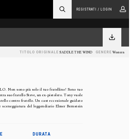
REGISTRATI / LOGIN
TITOLO ORIGINALE
GENERE
SADDLE THE WIND
Western
no più solo il tuo fratellino! Sono tuo
ntra suo fratello Steve, un ex-pistolero. Tony vuole
ratello contro fratello. Un cast eccezionale guidato
 sceneggiatura del leggendiario Elmer Bernstein
E
DURATA