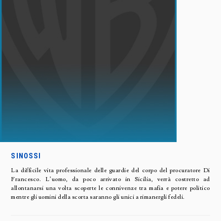
SINOSSI
La difficile vita professionale delle guardie del corpo del procuratore Di
Francesco. L’uomo, da poco arrivato in Sicilia, verrà costretto ad
allontanarsi una volta scoperte le connivenze tra mafia e potere politico
mentre gli uomini della scorta saranno gli unici a rimanergli fedeli.