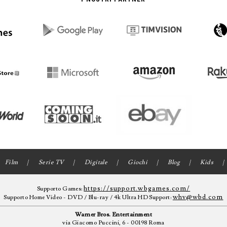
Film
Serie TV
Digitale
Giochi
Blog
Kids
https://support.wbgames.com/
Supporto Games:
whv@wbd.com
Supporto Home Video - DVD / Blu-ray / 4k Ultra HD Support:
Warner Bros. Entertainment
via Giacomo Puccini, 6 - 00198 Roma