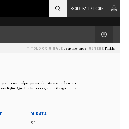
REGISTRATI / LOGIN
TITOLO ORIGINALE
GENERE
Le premier cercle
Thriller
grandioso colpo prima di ritirarsi e lasciare
uo figlio. Quello che non sa, è che il ragazzo ha
E
DURATA
95'