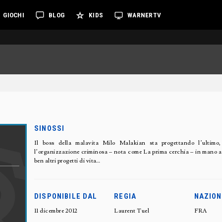
GIOCHI
BLOG
KIDS
WARNERTV
SINOSSI
Il boss della malavita Milo Malakian sta progettando l’ultimo, 
l’organizzazione criminosa – nota come La prima cerchia – in mano a s
ben altri progetti di vita…
DISPONIBILE DAL
REGIA
NAZION
11 dicembre 2012
Laurent Tuel
FRA